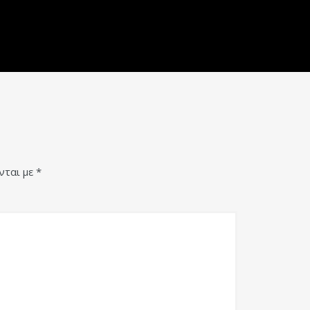
νται με
*