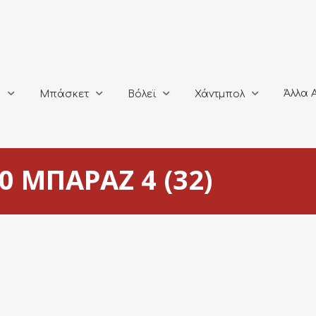
Άλλα Αθλή
Μπάσκετ
Βόλεϊ
Χάντμπολ
Άλλα 
ο
Μπάσκετ
Βόλεϊ
Χάντμπολ
0 ΜΠΑΡΑΖ 4 (32)