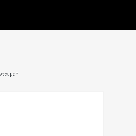
νται με
*