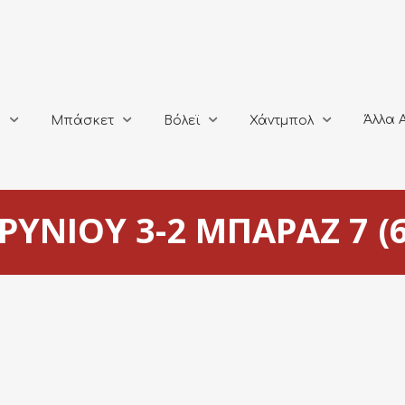
Άλλα Αθλή
Μπάσκετ
Βόλεϊ
Χάντμπολ
Άλλα 
ο
Μπάσκετ
Βόλεϊ
Χάντμπολ
ΥΝΙΟΥ 3-2 ΜΠΑΡΑΖ 7 (6