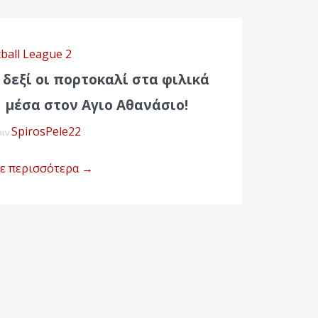
ball League 2
 δεξί οι πορτοκαλί στα φιλικά
 μέσα στον Αγιο Αθανάσιο!
SpirosPele22
ριν
ε περισσότερα
→