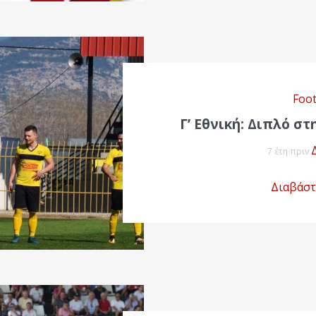
Foot
Γ’ Εθνική: Διπλό σ
7 έτη πριν
Διαβάστ