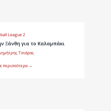
ball League 2
την Ξάνθη για το Καλαμπάκι
Δημήτρης Τσιάρας
ε περισσότερα
→