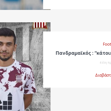
Foot
Πανδραμαϊκός : ”κάτοι
4 έτη π
Διαβάστ