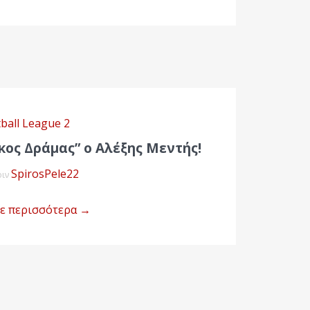
ball League 2
κος Δράμας” ο Αλέξης Μεντής!
SpirosPele22
ριν
ε περισσότερα
→