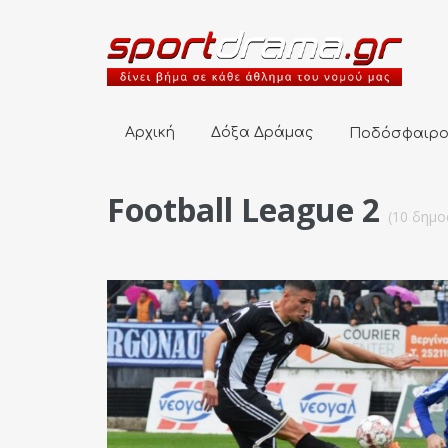
Αρχική
Δόξα Δράμας
Ποδόσφαιρο
Αρχική
Δόξα Δράμας
Ποδόσφαιρ
Football League 2
(10 δημο