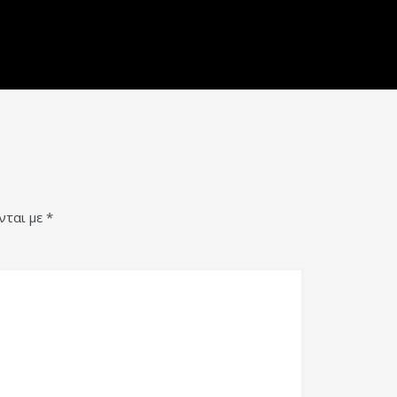
νται με
*