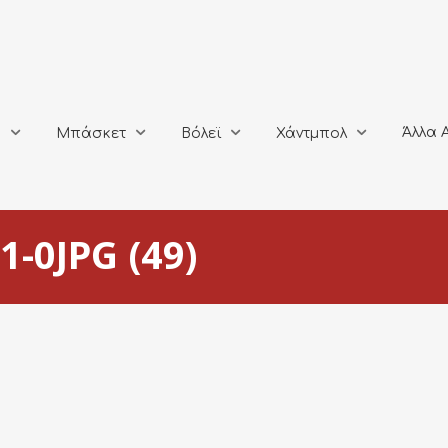
Άλλα Αθλή
Μπάσκετ
Βόλεϊ
Χάντμπολ
Άλλα 
ο
Μπάσκετ
Βόλεϊ
Χάντμπολ
-0JPG (49)