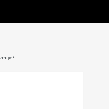
νται με
*