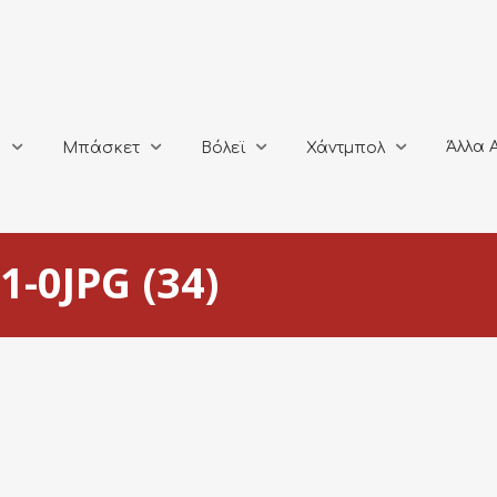
Άλλα Αθλή
Μπάσκετ
Βόλεϊ
Χάντμπολ
Άλλα 
ο
Μπάσκετ
Βόλεϊ
Χάντμπολ
-0JPG (34)