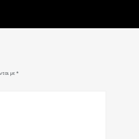
νται με
*