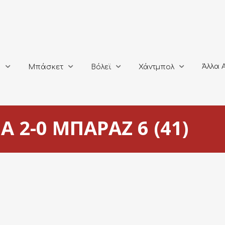
Άλλα Αθλή
Μπάσκετ
Βόλεϊ
Χάντμπολ
Άλλα 
ο
Μπάσκετ
Βόλεϊ
Χάντμπολ
 2-0 ΜΠΑΡΑΖ 6 (41)