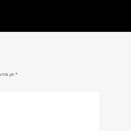
νται με
*