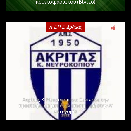
προετοιμασία του (Βίντεο)
Α' Ε.Π.Σ. Δράμας
0
Ακρίτας Κ. Νευροκοπίου: Ξεκίνησε την
προετοιμασία μετά την επιστροφή στην Α’
κατηγορία