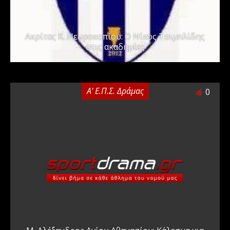
Ακρίτας Κ. Νευροκοπίου: Ο Νίκος Τσιμπλίδης
στις ακαδημίες
Α' Ε.Π.Σ. Δράμας
0