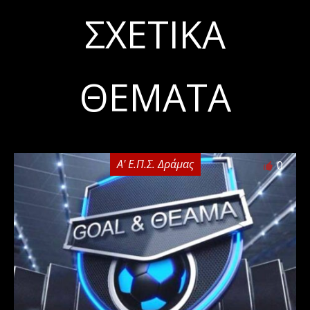
ΣΧΕΤΙΚΆ
ΘΈΜΑΤΑ
Α' Ε.Π.Σ. Δράμας
0