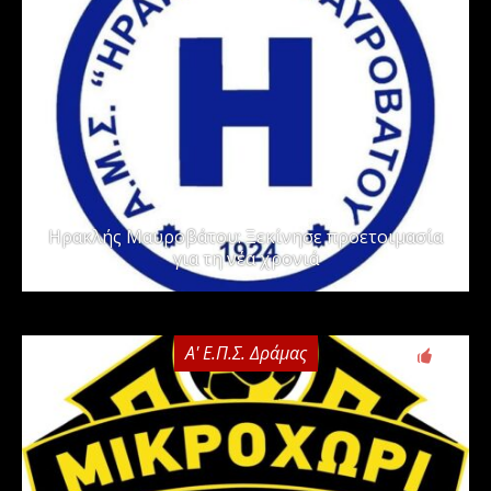
Ηρακλής Μαυροβάτου: Ξεκίνησε προετοιμασία
για τη νέα χρονιά
Α' Ε.Π.Σ. Δράμας
0