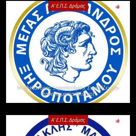
Α' Ε.Π.Σ. Δράμας
0
Μ. Αλέξανδρος Ξηροποτάμου: Συνεχίζει την
προετοιμασία (Βίντεο)
Α' Ε.Π.Σ. Δράμας
0