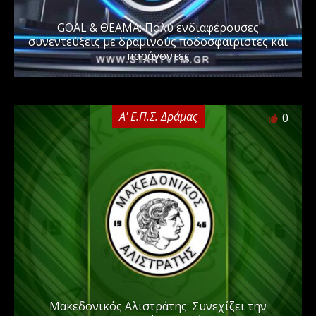
GOAL & ΘΕΑΜΑ: Πολύ ενδιαφέρουσες
συνεντεύξεις με δραμινούς ποδοσφαιριστές και
παράγοντες
Α' Ε.Π.Σ. Δράμας
0
Μακεδονικός Αλιστράτης: Συνεχίζει την