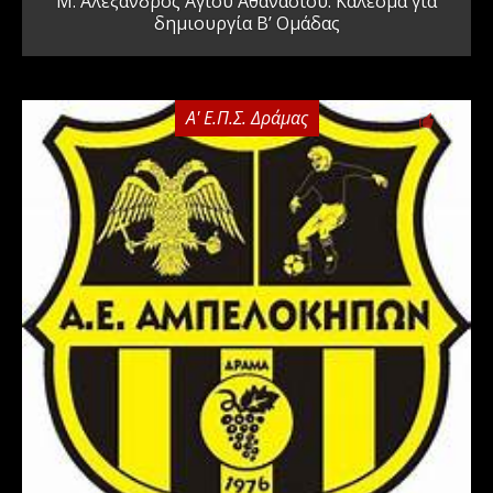
Μ. Αλέξανδρος Αγίου Αθανασίου: Κάλεσμα για
δημιουργία Β’ Ομάδας
Α' Ε.Π.Σ. Δράμας
0