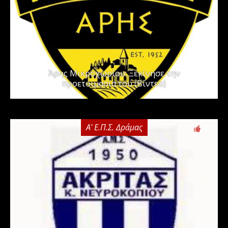
Άρης Μικροχωρίου: Ξεκίνησε την
προετοιμασία του (Βίντεο)
Α' Ε.Π.Σ. Δράμας
0