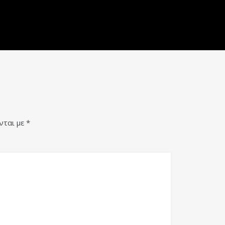
νται με
*