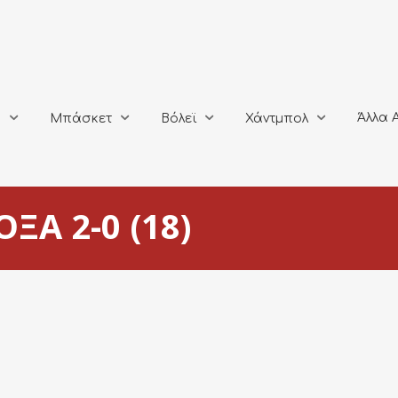
Άλλα Αθλή
Μπάσκετ
Βόλεϊ
Χάντμπολ
Άλλα 
ο
Μπάσκετ
Βόλεϊ
Χάντμπολ
ΞΑ 2-0 (18)