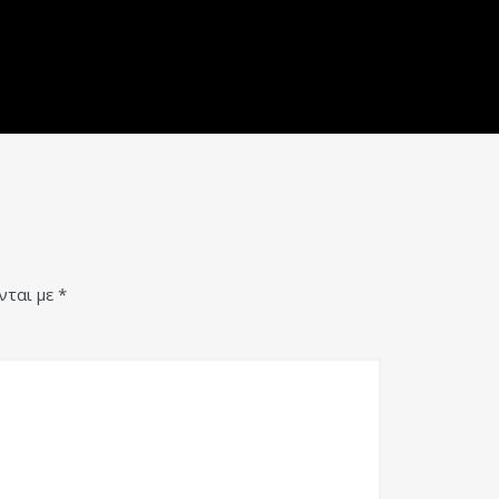
νται με
*