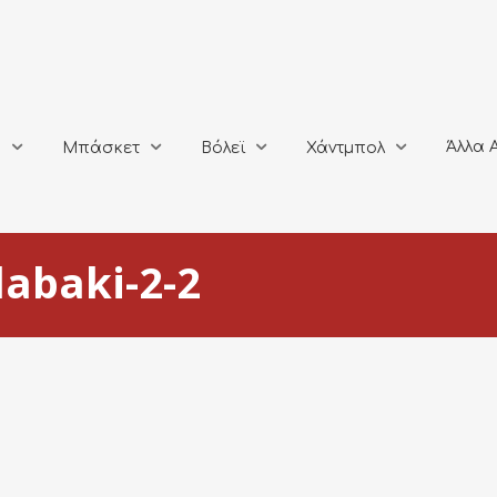
Άλλα Αθλή
Μπάσκετ
Βόλεϊ
Χάντμπολ
Άλλα 
ο
Μπάσκετ
Βόλεϊ
Χάντμπολ
abaki-2-2