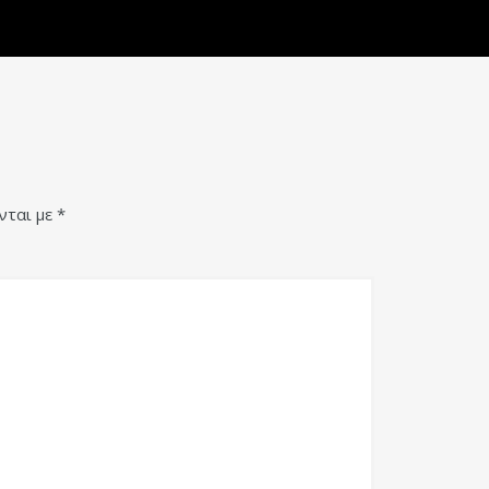
νται με
*