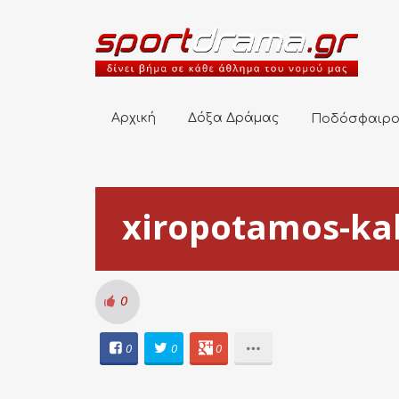
Αρχική
Δόξα Δράμας
Ποδόσφαιρο
Αρχική
Δόξα Δράμας
Ποδόσφαιρ
xiropotamos-kal
0
0
0
0