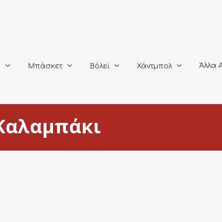
Άλλα Αθλή
Μπάσκετ
Βόλεϊ
Χάντμπολ
Άλλα 
ο
Μπάσκετ
Βόλεϊ
Χάντμπολ
Καλαμπάκι