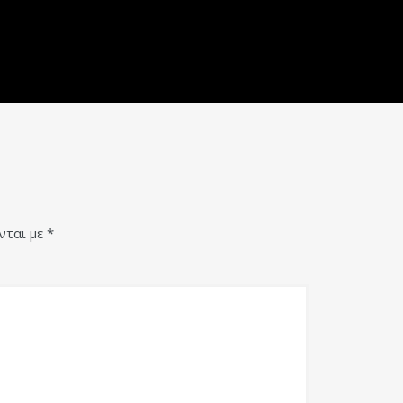
νται με
*