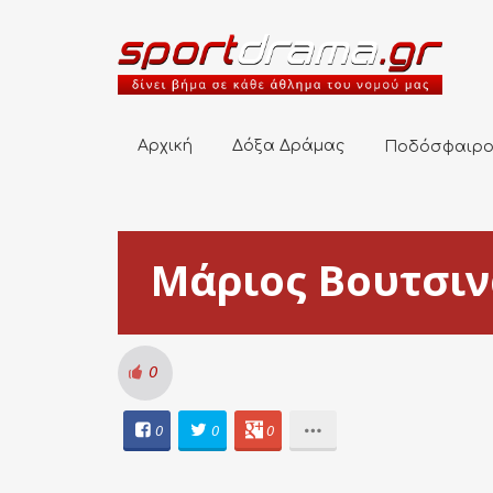
Αρχική
Δόξα Δράμας
Ποδόσφαιρο
Αρχική
Δόξα Δράμας
Ποδόσφαιρ
Μάριος Βουτσι
0
0
0
0