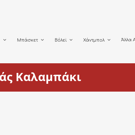
Άλλα Αθλή
Μπάσκετ
Βόλεϊ
Χάντμπολ
Άλλα 
ο
Μπάσκετ
Βόλεϊ
Χάντμπολ
νάς Καλαμπάκι