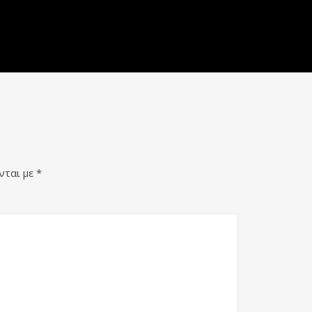
νται με
*