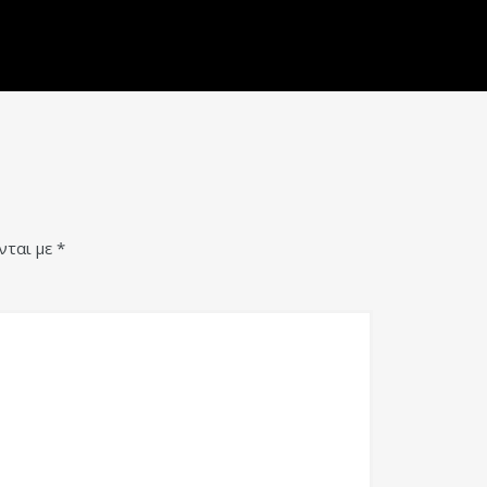
νται με
*