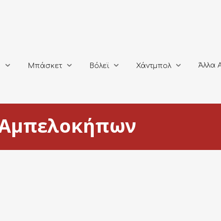
Άλλα Αθλή
Μπάσκετ
Βόλεϊ
Χάντμπολ
Άλλα 
ο
Μπάσκετ
Βόλεϊ
Χάντμπολ
 Αμπελοκήπων