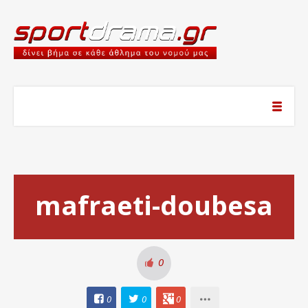
mafraeti-doubesa
0
0
0
0