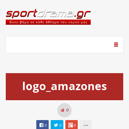
logo_amazones
0
0
0
0