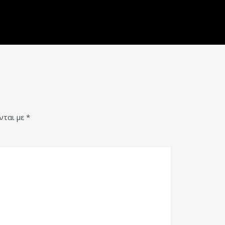
νται με
*