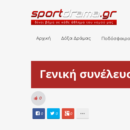
Αρχική
Δόξα Δράμας
Ποδόσφαιρο
Αρχική
Δόξα Δράμας
Ποδόσφαιρ
Γενική συνέλευ
0
0
0
0