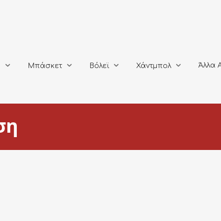
Άλλα Αθλή
Μπάσκετ
Βόλεϊ
Χάντμπολ
Άλλα 
ο
Μπάσκετ
Βόλεϊ
Χάντμπολ
ση