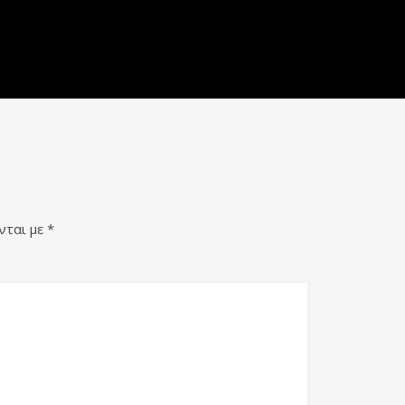
νται με
*