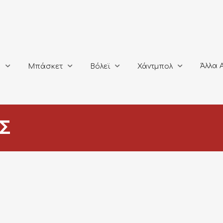
Άλλα Αθλή
Μπάσκετ
Βόλεϊ
Χάντμπολ
Άλλα 
ο
Μπάσκετ
Βόλεϊ
Χάντμπολ
Σ