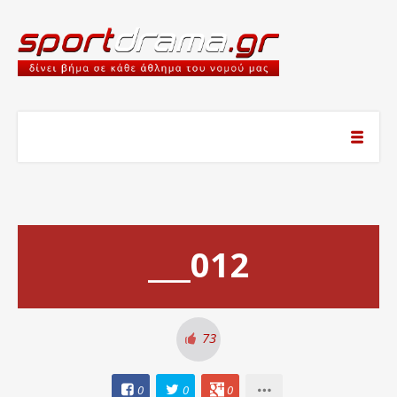
___012
73
0
0
0