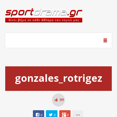
gonzales_rotrigez
99
0
0
0