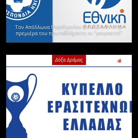
Τον Απόλλωνα Παραλιμνίου φιλοξενούν στην
πρεμιέρα του πρωταθλήματος οι “μαυραετοί”
Δόξα Δράμας
2