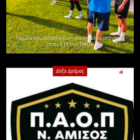
Πρώτο αγωνιστικό τεστ για τη Δόξα απέναντι
στην Κ19 του ΠΑΟΚ
Δόξα Δράμας
0