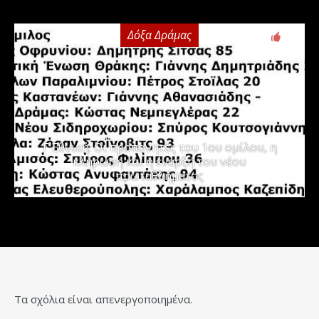
Δόξα Δράμας
3
Γ΄ Εθνική: Οι προπονητές του 1ου ομίλου, η
κλήρωση και η έναρξη του νέου
πρωταθλήματος
Τα σχόλια είναι απενεργοποιημένα.