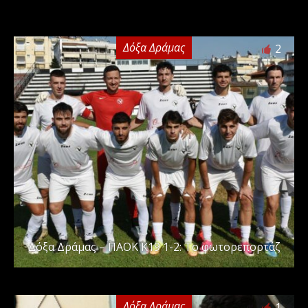
Δόξα Δράμας
2
Δόξα Δράμας – ΠΑΟΚ Κ19 1-2: Το φωτορεπορτάζ
Δόξα Δράμας
1