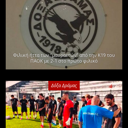
Φιλική ήττα των “μαυραετών” από την Κ19 του
ΠΑΟΚ με 2-1 στο πρώτο φιλικό
Δόξα Δράμας
2