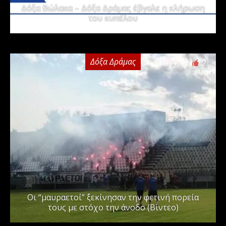
Δόξα Βώλακα – Δόξα Δράμας έβγαλε η κλήρωση
του κυπέλου
Δόξα Δράμας
2
Οι “μαυραετοί” ξεκίνησαν την φετινή πορεία
τους με στόχο την άνοδο (Βίντεο)