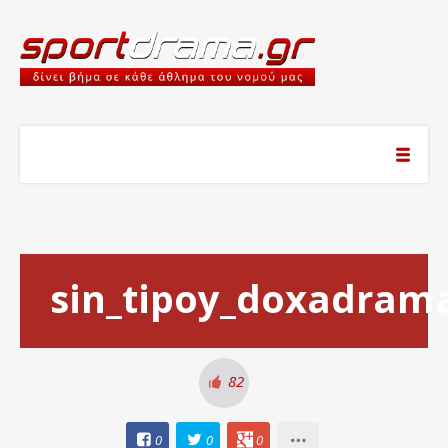
sin_tipoy_doxadram
82
0
0
0