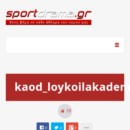
kaod_loykoilakadem
73
0
0
0