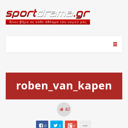
roben_van_kapen
82
0
0
0