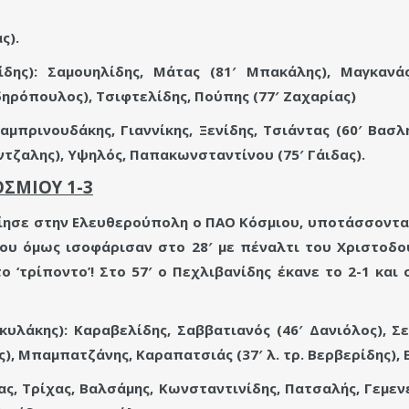
ς).
ης): Σαμουηλίδης, Μάτας (81′ Μπακάλης), Μαγκανάς
δηρόπουλος), Τσιφτελίδης, Πούπης (77′ Ζαχαρίας)
πρινουδάκης, Γιαννίκης, Ξενίδης, Τσιάντας (60′ Βασλ
τζαλης), Υψηλός, Παπακωνσταντίνου (75′ Γάιδας).
ΣΜΙΟΥ 1-3
ίησε στην Ελευθερούπολη ο ΠΑΟ Κόσμιου, υποτάσσοντας 
ου όμως ισοφάρισαν στο 28′ με πέναλτι του Χριστοδο
 ‘τρίποντο’! Στο 57′ ο Πεχλιβανίδης έκανε το 2-1 και
λάκης): Καραβελίδης, Σαββατιανός (46′ Δανιόλος), Σε
), Μπαμπατζάνης, Καραπατσιάς (37′ λ. τρ. Βερβερίδης), 
ς, Τρίχας, Βαλσάμης, Κωνσταντινίδης, Πατσαλής, Γεμενε