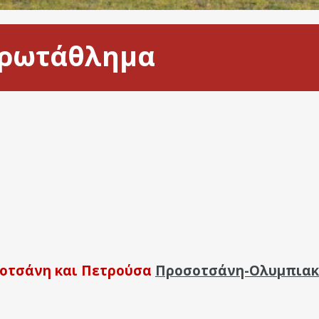
πρωτάθλημα
σοτσάνη και Πετρούσα
Προσοτσάνη-Ολυμπιακό