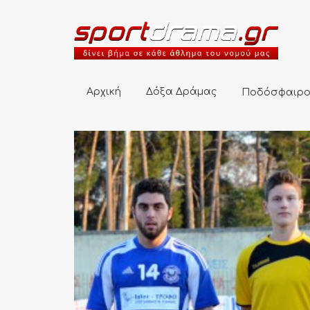
Αρχική
Δόξα Δράμας
Ποδόσφαιρο
Αρχική
Δόξα Δράμας
Ποδόσφαιρ