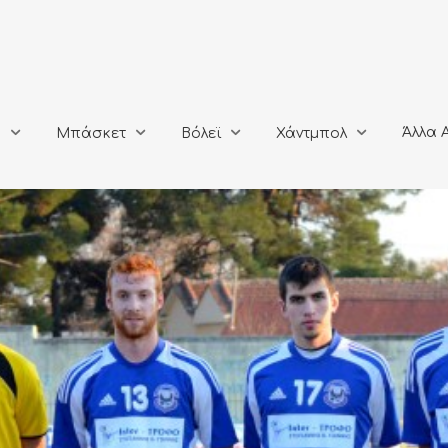
Άλλα Αθλή
Μπάσκετ
Βόλεϊ
Χάντμπολ
Άλλα 
ο
Μπάσκετ
Βόλεϊ
Χάντμπολ