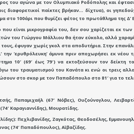
έρος του αγώνα με τον Ολυμπιακό Ροδόπολης και έφτασε 
ς διαφορετικοί παίκτες βρήκαν… δίχτυα), οι γηπεδού
μα στο 100άρι που θυμίζει φέτος το πρωτάθλημα της Δ’ Ε
 που είναι μικρογραφία του, δεν σου χαρίζεται εκ των
κτών του Γιώργου Μάλλιου θα ήταν εύκολο, αλλά χαραμίζ
 τους, έφυγαν χωρίς γκολ στα αποδυτήρια. Στην επανάλ
ι’ την ‘ερυθρόλευκη’ άμυνα πριν αποχωρήσει εκ νέου τ
τημα 10′ (69′ έως 79′) να εκτοξεύσουν τον δείκτη 
όγω του τραυματισμού του Κανάτα κι ενώ οι τρεις αλλ
ώσουν στο σκορ με τον Παπαδόπουλο στο 81′ για το τελι
ής, Παπαμιχαήλ (67′ Νόβες), Ουζούνογλου, Λειβαρτζ
(74′ Καραγιαννίδης), Μουρατίδης.
ης): Πεχλιβανίδης, Ζαγκότας, Θεοδοσέλης, Εμμανουηλί
νας (74′ Παπαδόπουλος), Αϊβαζίδης.