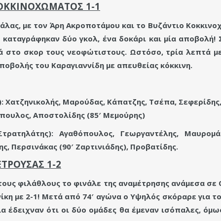
ΟΚΚΙΝΟΧΩΜΑΤΟΣ 1-1
βάλας, με τον Άρη Ακροποτάμου και το Βυζάντιο Κοκκινο
υ καταγράφηκαν δύο γκολ, ένα δοκάρι και μία αποβολή! 
ά στο σκορ τους νεοφώτιστους. Ωστόσο, τρία λεπτά με
αποβολής του Καραγιαννίδη με απευθείας κόκκινη.
Χατζηνικολής, Μαρούδας, Κάπατζης, Τσέπα, Σεφερίδης, 
όπουλος, Αποστολίδης (85′ Μεμούρης)
ρατηλάτης): Αγαθόπουλος, Γεωργαντέλης, Μαυρομάτ
ης, Περσινάκας (90′ Ζαρτινιάδης), Προβατίδης.
ΤΡΟΥΣΑΣ 1-2
στους φιλάθλους το φινάλε της αναμέτρησης ανάμεσα σε
ίκη με 2-1! Μετά από 74′ αγώνα ο Υψηλός σκόραρε για τ
λα έδειχναν ότι οι δύο ομάδες θα έμεναν ισόπαλες, όμω