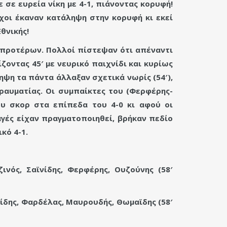
σε ευρεία νίκη με 4-1, πιάνοντας κορυφή!
χοι έκαναν κατάληψη στην κορυφή κι εκεί
θνικής!
 προτέρων. Πολλοί πίστεψαν ότι απέναντι
οντας 45′ με νευρικό παιχνίδι και κυρίως
ηψη τα πάντα άλλαξαν σχετικά νωρίς (54′),
ραυματίας. Οι συμπαίκτες του (Φερφέρης-
του σκορ στα επίπεδα του 4-0 κι αφού οι
αγές είχαν πραγματοποιηθεί, βρήκαν πεδίο
κό 4-1.
ινός, Σαϊνίδης, Φερφέρης, Ουζούνης (58′
δης, Φαρδέλας, Μαυρουδής, Θωμαϊδης (58′