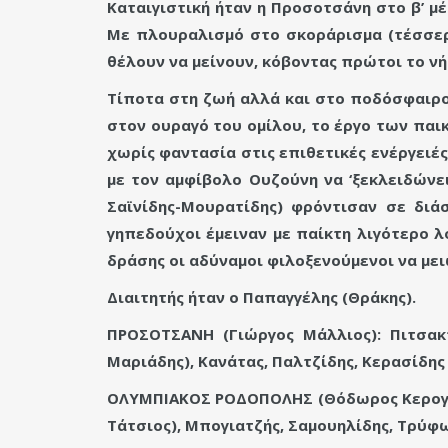
Καταιγιστική ήταν η Προσοτσάνη στο β’ μ
Με πλουραλισμό στο σκοράρισμα (τέσσερι
θέλουν να μείνουν, κόβοντας πρώτοι το νή
Τίποτα στη ζωή αλλά και στο ποδόσφαιρο
στον ουραγό του ομίλου, το έργο των παι
χωρίς φαντασία στις επιθετικές ενέργειές
με τον αμφίβολο Ουζούνη να ‘ξεκλειδώνε
Σαϊνίδης-Μουρατίδης) φρόντισαν σε διάσ
γηπεδούχοι έμειναν με παίκτη λιγότερο λ
δράσης οι αδύναμοι φιλοξενούμενοι να μει
Διαιτητής ήταν ο Παπαγγέλης (Θράκης).
ΠΡΟΣΟΤΣΑΝΗ (Γιώργος Μάλλιος): Πιτσακτσ
Μαριάδης), Κανάτας, Παλτζίδης, Κερασίδης 
ΟΛΥΜΠΙΑΚΟΣ ΡΟΔΟΠΟΛΗΣ (Θόδωρος Κερογλίδ
Τάτσιος), Μπογιατζής, Σαμουηλίδης, Τρύφω