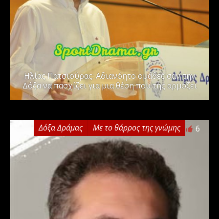
Ηλίας Πατσιούρας: Αδιανόητο ομάδες σαν την
Δόξα να πασχίζει για μια θέση που της αρμόζει
Δόξα Δράμας
Με το θάρρος της γνώμης
6