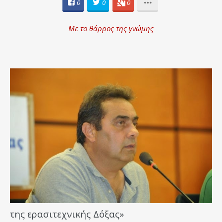
0
0
0
Με το θάρρος της γνώμης
της ερασιτεχνικής Δόξας»