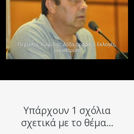
Περικλής Κωφίδης: Δόξα Δράμας… Εκλογές,
εκκαθάριση
Υπάρχουν 1 σχόλια
σχετικά με το θέμα...