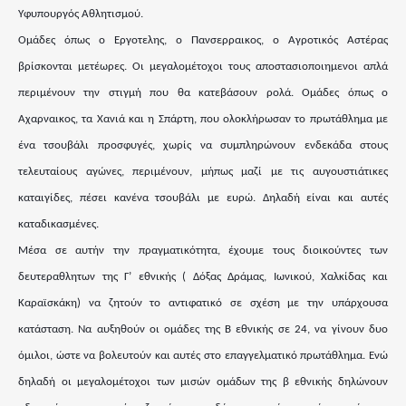
Υφυπουργός Αθλητισμού.
Ομάδες όπως ο Εργοτελης, ο Πανσερραικος, ο Αγροτικός Αστέρας
βρίσκονται μετέωρες. Οι μεγαλομέτοχοι τους αποστασιοποιημενοι απλά
περιμένουν την στιγμή που θα κατεβάσουν ρολά. Ομάδες όπως ο
Αχαρναικος, τα Χανιά και η Σπάρτη, που ολοκλήρωσαν το πρωτάθλημα με
ένα τσουβάλι προσφυγές, χωρίς να συμπληρώνουν ενδεκάδα στους
τελευταίους αγώνες, περιμένουν, μήπως μαζί με τις αυγουστιάτικες
καταιγίδες, πέσει κανένα τσουβάλι με ευρώ. Δηλαδή είναι και αυτές
καταδικασμένες.
Μέσα σε αυτήν την πραγματικότητα, έχουμε τους διοικούντες των
δευτεραθλητων της Γ’ εθνικής ( Δόξας Δράμας, Ιωνικού, Χαλκίδας και
Καραϊσκάκη) να ζητούν το αντιφατικό σε σχέση με την υπάρχουσα
κατάσταση. Να αυξηθούν οι ομάδες της Β εθνικής σε 24, να γίνουν δυο
όμιλοι, ώστε να βολευτούν και αυτές στο επαγγελματικό πρωτάθλημα. Ενώ
δηλαδή οι μεγαλομέτοχοι των μισών ομάδων της β εθνικής δηλώνουν