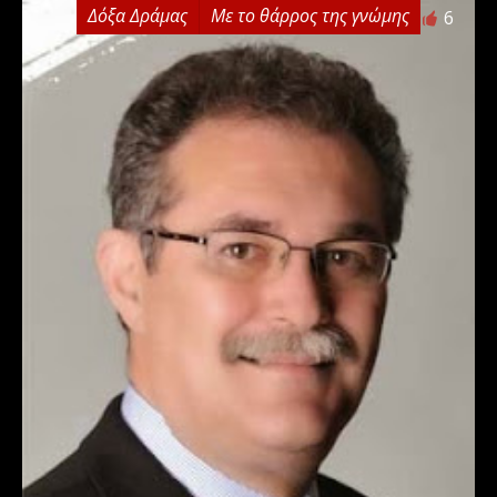
Δόξα Δράμας
Με το θάρρος της γνώμης
6