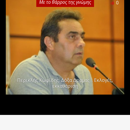
Με το θάρρος της γνώμης
0
Περικλής Κωφίδης: Δόξα Δράμας… Εκλογές,
εκκαθάριση