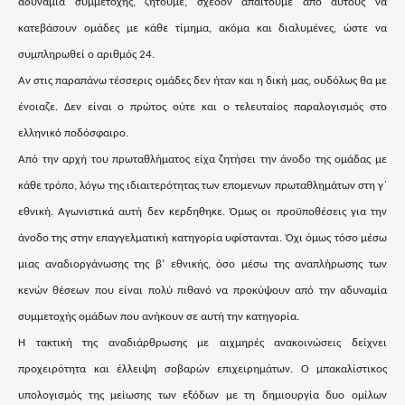
αδυναμία συμμετοχής, ζητούμε, σχεδόν απαιτούμε από αυτούς να
κατεβάσουν ομάδες με κάθε τίμημα, ακόμα και διαλυμένες, ώστε να
συμπληρωθεί ο αριθμός 24.
Αν στις παραπάνω τέσσερις ομάδες δεν ήταν και η δική μας, ουδόλως θα με
ένοιαζε. Δεν είναι ο πρώτος ούτε και ο τελευταίος παραλογισμός στο
ελληνικό ποδόσφαιρο.
Από την αρχή του πρωταθλήματος είχα ζητήσει την άνοδο της ομάδας με
κάθε τρόπο, λόγω της ιδιαιτερότητας των επομενων πρωταθλημάτων στη γ΄
εθνική. Αγωνιστικά αυτή δεν κερδηθηκε. Όμως οι προϋποθέσεις για την
άνοδο της στην επαγγελματική κατηγορία υφίστανται. Όχι όμως τόσο μέσω
μιας αναδιοργάνωσης της β’ εθνικής, όσο μέσω της αναπλήρωσης των
κενών θέσεων που είναι πολύ πιθανό να προκύψουν από την αδυναμία
συμμετοχής ομάδων που ανήκουν σε αυτή την κατηγορία.
Η τακτική της αναδιάρθρωσης με αιχμηρές ανακοινώσεις δείχνει
προχειρότητα και έλλειψη σοβαρών επιχειρημάτων. Ο μπακαλίστικος
υπολογισμός της μείωσης των εξόδων με τη δημιουργία δυο ομίλων