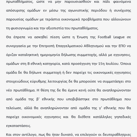
πρωταθλήματος, ώστε να μην παρουσιασθούν και πάλι φαινόμενα
απόσυρσης ομάδων εν μέσω της αγωνιστικής περιόδου ή συνέχισης
παρουσίας ομάδων με τεράστια οικονομικά προβλήματα που αλλοιώνουν
τη φυσιογνωμία και την αξιοπιστία του πρωταθλήματος.
Θα έπρεπε να ασκηθεί πίεση ώστε η Ένωση της Football League σε
συνεργασία με την Επιτροπή Επαγγελματικού Αθλητισμού και την ΕΠΟ να
όριζαν καταληκτική ημερομηνία δήλωσης συμμετοχής, αλλά με εγγυησεις,
ομάδων στη Β εθνική κατηγορία, κατά προσέγγιση την 15η Ιουλίου. Όποια
ομάδα δε θα δήλωνε συμμετοχή ή δεν παρείχε τις οικονομικές εγγυησεις
στοιχειώδους εύρυθμης λειτουργίας δε θα μπορούσε να συμμετάσχει στο
νέο πρωτάθλημα. Η θέση της δε θα έμενε κενή ούτε θα αναπληρώνονταν
από ομάδα της β’ εθνικής που υποβιβάστηκε στο πρωτάθλημα που
τελείωσε, αλλά θα αναπληρώνονταν από ομάδα της γ’ εθνικής που θα
παρείχε οικονομικές εγγυησεις και θα διέθετε κατάλληλες γηπεδικές
εγκαταστάσεις.
Και στον αντίλογο, πως θα ήταν δυνατό, να επιλεγούν οι δευτεραθλητριες