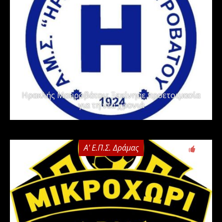
Ηρακλής Μαυροβάτου: Ξεκίνησε προετοιμασία
για τη νέα χρονιά
Α' Ε.Π.Σ. Δράμας
0