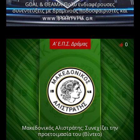
GOAL & ΘΕΑΜΑ: Πολύ ενδιαφέρουσες
συνεντεύξεις με δραμινούς ποδοσφαιριστές και
παράγοντες
Α' Ε.Π.Σ. Δράμας
0
Μακεδονικός Αλιστράτης: Συνεχίζει την
προετοιμασία του (Βίντεο)