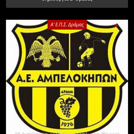
Α' Ε.Π.Σ. Δράμας
0