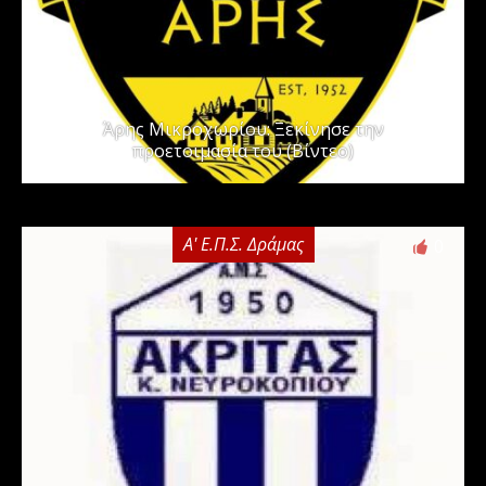
Άρης Μικροχωρίου: Ξεκίνησε την
προετοιμασία του (Βίντεο)
Α' Ε.Π.Σ. Δράμας
0