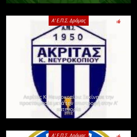
Α' Ε.Π.Σ. Δράμας
0
Ακρίτας Κ. Νευροκοπίου: Ξεκίνησε την
προετοιμασία μετά την επιστροφή στην Α’
κατηγορία
Α' Ε.Π.Σ. Δράμας
0