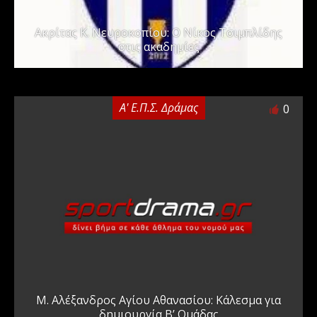
Ακρίτας Κ. Νευροκοπίου: Ο Νίκος Τσιμπλίδης
στις ακαδημίες
Α' Ε.Π.Σ. Δράμας
0
Μ. Αλέξανδρος Αγίου Αθανασίου: Κάλεσμα για
δημιουργία Β’ Ομάδας