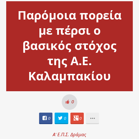
Παρόμοια πορεία
με πέρσι ο
βασικός στόχος
της Α.Ε.
Καλαμπακίου
0
0
0
0
Α' Ε.Π.Σ. Δράμας