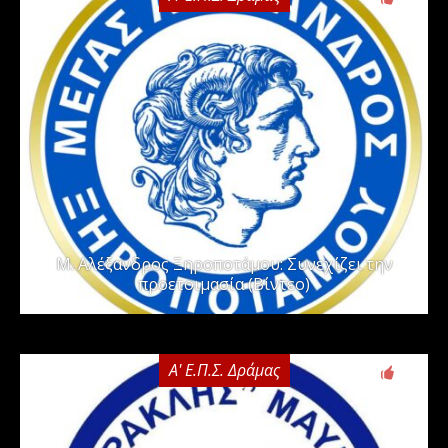
Μ. Αλέξανδρος Ξηροποτάμου: Συνεχίζει την
προετοιμασία (Βίντεο)
Α' Ε.Π.Σ. Δράμας
0