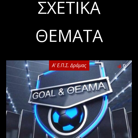
ΣΧΕΤΙΚΆ
ΘΈΜΑΤΑ
Α' Ε.Π.Σ. Δράμας
0