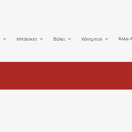
Άλλα Αθλή
Μπάσκετ
Βόλεϊ
Χάντμπολ
Άλλα 
ο
Μπάσκετ
Βόλεϊ
Χάντμπολ