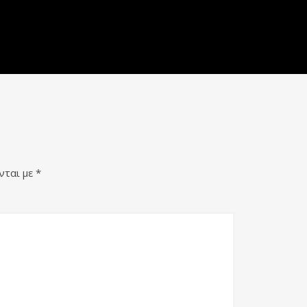
νται με
*