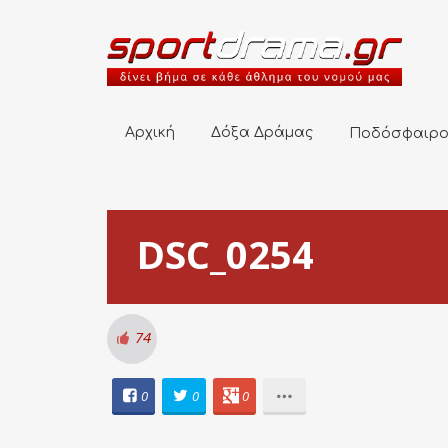
Αρχική
Δόξα Δράμας
Ποδόσφαιρο
Αρχική
Δόξα Δράμας
Ποδόσφαιρ
DSC_0254
74
0
0
0