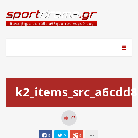
k2_items_src_a6cdd
71
0
0
0