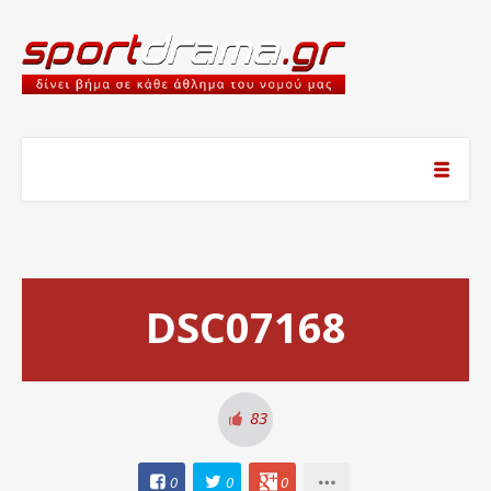
DSC07168
83
0
0
0