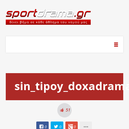
sin_tipoy_doxadram
51
0
0
0