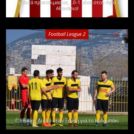
φιλικά προετοιμασίας …0-1 μέσα στον Αγιο
Αθανάσιο!
Football League 2
0
Γ’ Εθνική: Διπλό στην Ξάνθη για το Καλαμπάκι