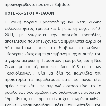
προαναφερθέντα που έγινε Σάββατο.
ΠΟΤΕ «Χ» ΣΤΟ ΠΑΡΕΛΘΟΝ
Η κοινή πορεία Προσοτσάνης και Νέας Ζίχνης
«κλείνει» φέτος τριετία και δη από τη σεζόν 2010-
2011, με γνώρισμα την απουσία ισοπαλίας,
αποτέλεσμα που απεύχονται να εμφανιστεί αύριο οι
δύο αντίπαλοι «σαν το διάβολο το λιβάνι».
Τέσσερεις νίκες συμπεριλαμβανομένης κι αυτής του
α’ γύρου μετράει η Προσοτσάνη και μόλις μία η Νέα
Ζίχνη με τα τέρματα να είναι 10-5 υπέρ των
«κυανόλευκων». Όλα μα όλα τα παιχνίδια την
προϊστορία τα παραθέτουμε είτε πιο πάνω είτε
αμέσως πιο κάτω, το αυριανό ωστόσο είναι το 1ο
μεταξύ των δύο ομάδων που διεξάγεται σε ουδέτερη
έδρα. Φέτος οι σερραίοι είναι ξεσπιτωμένοι καθώς
έχουν χρησιμοποιήσει πότε το γήπεδο του