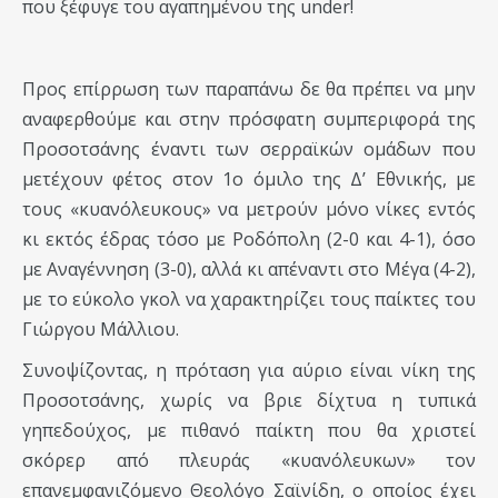
που ξέφυγε του αγαπημένου της under!
Προς επίρρωση των παραπάνω δε θα πρέπει να μην
αναφερθούμε και στην πρόσφατη συμπεριφορά της
Προσοτσάνης έναντι των σερραϊκών ομάδων που
μετέχουν φέτος στον 1ο όμιλο της Δ’ Εθνικής, με
τους «κυανόλευκους» να μετρούν μόνο νίκες εντός
κι εκτός έδρας τόσο με Ροδόπολη (2-0 και 4-1), όσο
με Αναγέννηση (3-0), αλλά κι απέναντι στο Μέγα (4-2),
με το εύκολο γκολ να χαρακτηρίζει τους παίκτες του
Γιώργου Μάλλιου.
Συνοψίζοντας, η πρόταση για αύριο είναι νίκη της
Προσοτσάνης, χωρίς να βριε δίχτυα η τυπικά
γηπεδούχος, με πιθανό παίκτη που θα χριστεί
σκόρερ από πλευράς «κυανόλευκων» τον
επανεμφανιζόμενο Θεολόγο Σαϊνίδη, ο οποίος έχει