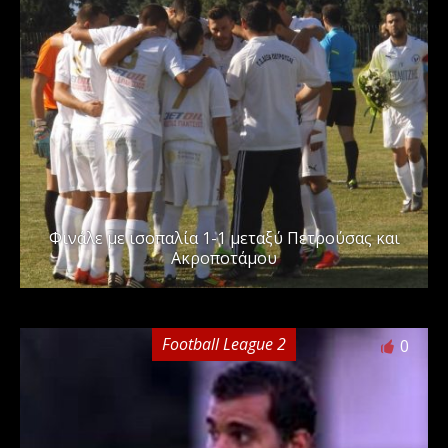
Φινάλε με ισοπαλία 1-1 μεταξύ Πετρούσας και
Ακροποτάμου
Football League 2
0