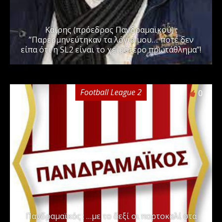
Καϊρης (πρόεδρος Πανδραμαϊκού) :
”Παρερμηνεύτηκαν τα λόγια μου…. ποτέ δεν
είπα ότι η SL2 είναι το χειρότερο πρωτάθλημα”!
Football League 2
0
Πανδραμαϊκός : …με το δεξί οι πορτοκαλί στα