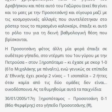
Δραβήσκου και πότε αυτό του Γαζώρου (εκεί θα γίνει
και το ματς με την Προσοτσάνη) και σίγουρα μαζί με
τις κοσμογονικές αλλαγές που συντελέστηκαν στο
ρόστερ τους το περασμένο καλοκαίρι, έπαιξε κι αυτό
το ρόλο του για τη δεινή βαθμολογική θέση που
βρίσκονται.
Η Προσοτσάνη φέτος άλλη μία φορά έπαιξε σε
ουδέτερο γήπεδο, στο ντέρμπι του 1ου γύρου με την
Πετρούσα – στον Ξηροπόταμο – κι έχασε με σκορ 1-0
(61ο Μιχαλάκης με πέναλτι), ενώ γενικώς σε επίπεδα
Δ’ Εθνικής έχει ρεκόρ 2 νίκες – 1 ισοπαλία – 2 ήττες
όταν καμία από τις δύο ομάδες δεν είναι…
οικοδέσποινα. Ας τα θυμηθούμε αυτά τα παιχνίδια:
30/01/2005/17η: Ξηροπόταμος – Προσοτσάνη 0-1
(86ο Φερφέρης) στο γήπεδο Προσοτσάνης (!!!),