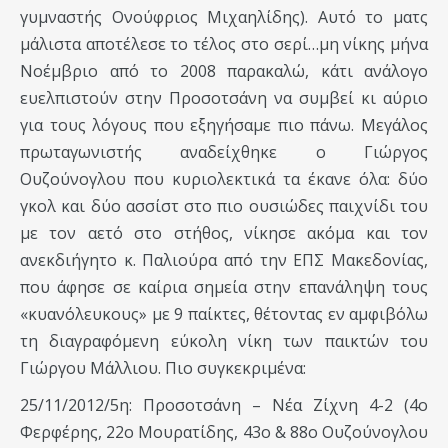
γυμναστής Ονούφριος Μιχαηλίδης). Αυτό το ματς
μάλιστα αποτέλεσε το τέλος στο σερί…μη νίκης μήνα
Νοέμβριο από το 2008 παρακαλώ, κάτι ανάλογο
ευελπιστούν στην Προσοτσάνη να συμβεί κι αύριο
για τους λόγους που εξηγήσαμε πιο πάνω. Μεγάλος
πρωταγωνιστής αναδείχθηκε ο Γιώργος
Ουζούνογλου που κυριολεκτικά τα έκανε όλα: δύο
γκολ και δύο ασσίστ στο πιο ουσιώδες παιχνίδι του
με τον αετό στο στήθος, νίκησε ακόμα και τον
ανεκδιήγητο κ. Παλιούρα από την ΕΠΣ Μακεδονίας,
που άφησε σε καίρια σημεία στην επανάληψη τους
«κυανόλευκους» με 9 παίκτες, θέτοντας εν αμφιβόλω
τη διαγραφόμενη εύκολη νίκη των παικτών του
Γιώργου Μάλλιου. Πιο συγκεκριμένα:
25/11/2012/5η: Προσοτσάνη – Νέα Ζίχνη 4-2 (4ο
Φερφέρης, 22ο Μουρατίδης, 43ο & 88ο Ουζούνογλου