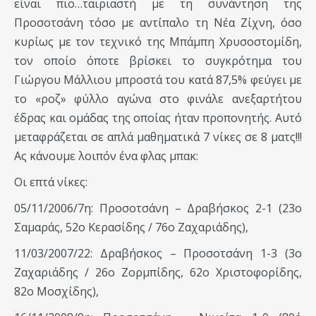
είναι πιο…ταιριαστή με τη συνάντηση της
Προσοτσάνη τόσο με αντίπαλο τη Νέα Ζίχνη, όσο
κυρίως με τον τεχνικό της Μπάμπη Χρυσοστομίδη,
τον οποίο όποτε βρίσκει το συγκρότημα του
Γιώργου Μάλλιου μπροστά του κατά 87,5% φεύγει με
το «ροζ» φύλλο αγώνα στο φινάλε ανεξαρτήτου
έδρας και ομάδας της οποίας ήταν προπονητής. Αυτό
μεταφράζεται σε απλά μαθηματικά 7 νίκες σε 8 ματς!!!
Ας κάνουμε λοιπόν ένα φλας μπακ:
Οι επτά νίκες:
05/11/2006/7η: Προσοτσάνη – Δραβήσκος 2-1 (23ο
Σαμαράς, 52ο Κερασίδης / 76ο Ζαχαριάδης),
11/03/2007/22: Δραβήσκος – Προσοτσάνη 1-3 (3ο
Ζαχαριάδης / 26ο Ζορμπίδης, 62ο Χριστοφορίδης,
82ο Μοσχίδης),