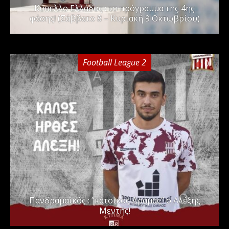
Kύπελλο Ελλάδος : το πρόγραμμα της 4ης
φάσης! (Σάββατο 8 – Κυριακή 9 Οκτωβρίου)
Football League 2
0
Πανδραμαϊκός : ”κάτοικος Δράμας” ο Αλέξης
Μεντής!