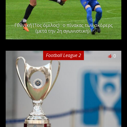
Γ΄Εθνική (1ος όμιλος) : ο πίνακας των σκόρερς
(μετά την 2η αγωνιστική) !
Football League 2
0