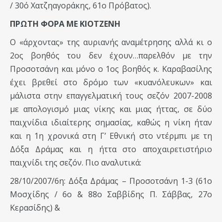
/ 30ό Χατζηαγοράκης, 61ο Πρόβατος).
ΠΡΩΤΗ ΦΟΡΑ ΜΕ ΚΙΟΤΖΕΝΗ
Ο «άρχοντας» της αυριανής αναμέτρησης αλλά κι ο
2ος βοηθός του δεν έχουν…παρελθόν με την
Προσοτσάνη και μόνο ο 1ος βοηθός κ. Καραβασίλης
έχει βρεθεί στο δρόμο των «κυανόλευκων» και
μάλιστα στην επαγγελματική τους σεζόν 2007-2008
με απολογισμό μιας νίκης και μιας ήττας, σε δύο
παιχνίδια ιδιαίτερης σημασίας, καθώς η νίκη ήταν
και η 1η χρονικά στη Γ’ Εθνική στο ντέρμπι με τη
Δόξα Δράμας και η ήττα στο αποχαιρετιστήριο
παιχνίδι της σεζόν. Πιο αναλυτικά:
28/10/2007/6η: Δόξα Δράμας – Προσοτσάνη 1-3 (61ο
Μοσχίδης / 6ο & 88ο Σαββίδης Π. Σάββας, 27ο
Κερασίδης) &