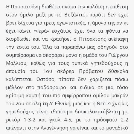
Η Προσοτσάνη διαθέτει ακόμα την καλύτερη επίθεση
στον όμιλο μαζί με το Βυζάντιο, παρότι δεν έχει
βρει δίχτυα για τρεις αγωνιστικές, η άμυνά της αν κι
έχει κάνει «νερά» εσχάτως έχει όλα τα φόντα να
διορθωθεί και να κρατήσει ο Πιτσακτσής ανέπαφη
την εστία του. Όλα τα παραπάνω μας οδηγούν στο
συμπέρασμα να σκοράρει μόνο η ομάδα του Γιώργου
Μάλλιου, καθώς για τους τυπικά γηπεδούχους η
απουσία του 1ου σκόρερ Πρόβατου δύσκολα
καλύπτεται. Ωστόσο, τίποτα δεν χαρίζεται πόσω
μάλλον στο ποδόσφαιρο και ειδικά σε μια τόσο
κρίσιμη καμπή του πιο αμφίρροπου ομίλου μακράν
του 2ου σε όλη τη Δ’ Εθνική, μιας και η Νέα Ζίχνη ως
γηπεδούχος είναι ιδιαίτερα δυσκολοκατάβλητη με
ρεκόρ 1-3-2 και γκολ 4-5, με το πρόσφατο 2-2
απέναντι στην Αναγέννηση να είναι και το μοναδικό