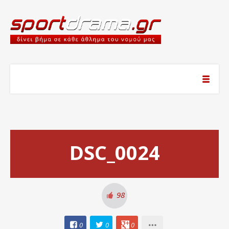
DSC_0024
98
0
0
0