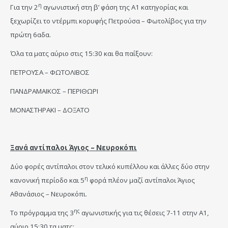
η
Για την 2
αγωνιστική στη β’ φάση της Α1 κατηγορίας και
ξεχωρίζει το ντέρμπι κορυφής Πετρούσα – Φωτολίβος για την
πρώτη 6αδα.
Όλα τα ματς αύριο στις 15:30 και θα παίξουν:
ΠΕΤΡΟΥΣΑ – ΦΩΤΟΛΙΒΟΣ
ΠΑΝΔΡΑΜΑΙΚΟΣ – ΠΕΡΙΘΩΡΙ
ΜΟΝΑΣΤΗΡΑΚΙ – ΔΟΞΑΤΟ
Ξανά αντίπαλοι Άγιος – Νευροκόπι
Δύο φορές αντίπαλοι στον τελικό κυπέλλου και άλλες δύο στην
η
κανονική περίοδο και 5
φορά πλέον μαζί αντίπαλοι Άγιος
Αθανάσιος – Νευροκόπι.
ης
Το πρόγραμμα της 3
αγωνιστικής για τις θέσεις 7-11 στην Α1,
αύριο 15:30 τα ματς: