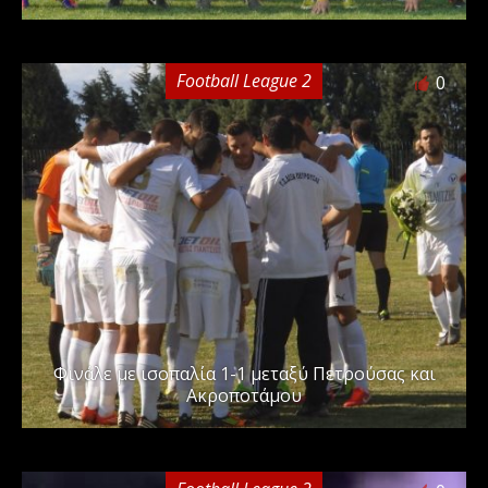
Football League 2
0
Φινάλε με ισοπαλία 1-1 μεταξύ Πετρούσας και
Ακροποτάμου