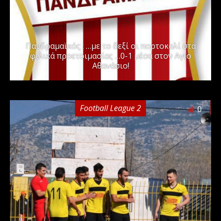
Πανδραμαϊκός : …με το δεξί οι πορτοκαλί στα
φιλικά προετοιμασίας …0-1 μέσα στον Αγιο
Αθανάσιο!
Football League 2
0