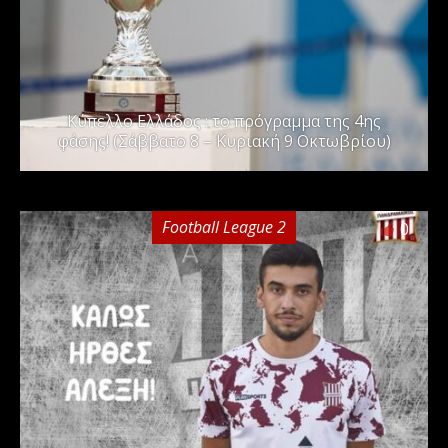
Kύπελλο Ελλάδος : το πρόγραμμα της 4ης
φάσης! (Σάββατο 8 – Κυριακή 9 Οκτωβρίου)
Football League 2
0