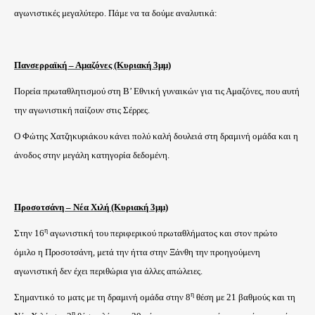
αγωνιστικές μεγαλύτερο. Πάμε να τα δούμε αναλυτικά:
Πανσερραϊκή – Αμαζόνες (Κυριακή 3μμ)
Πορεία πρωταθλητισμού στη Β’ Εθνική γυναικών για τις Αμαζόνες, που αυτή
την αγωνιστική παίζουν στις Σέρρες.
Ο Φώτης Χατζηκυριάκου κάνει πολύ καλή δουλειά στη δραμινή ομάδα και η
άνοδος στην μεγάλη κατηγορία δεδομένη.
Προσοτσάνη – Νέα Χιλή (Κυριακή 3μμ)
η
Στην 16
αγωνιστική του περιφερικού πρωταθλήματος και στον πρώτο
όμιλο η Προσοτσάνη, μετά την ήττα στην Ξάνθη την προηγούμενη
αγωνιστική δεν έχει περιθώρια για άλλες απώλειες.
η
Σημαντικό το ματς με τη δραμινή ομάδα στην 8
θέση με 21 βαθμούς και τη
η