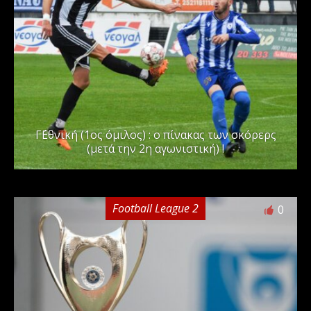
Γ΄Εθνική (1ος όμιλος) : ο πίνακας των σκόρερς
(μετά την 2η αγωνιστική) !
Football League 2
0