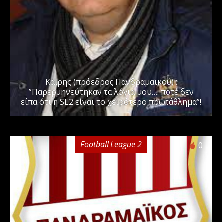
Καϊρης (πρόεδρος Πανδραμαϊκού) :
”Παρερμηνεύτηκαν τα λόγια μου…. ποτέ δεν
είπα ότι η SL2 είναι το χειρότερο πρωτάθλημα”!
Football League 2
0