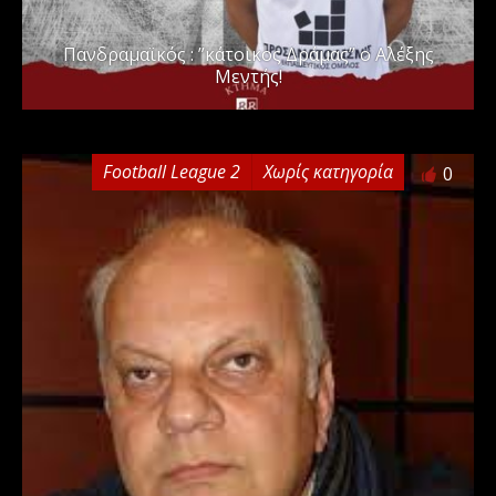
Πανδραμαϊκός : ”κάτοικος Δράμας” ο Αλέξης
Μεντής!
Football League 2
Χωρίς κατηγορία
0