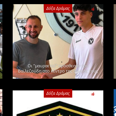
Δόξα Δράμας
1
Οι “μαυραετοί” πρόσθεσαν τον
Βαϊλεζούδη στο κέντρο της άμυνας τους
Δόξα Δράμας
0