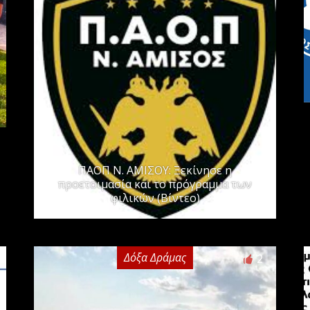
ΠΑΟΠ Ν. ΑΜΙΣΟΥ: Ξεκίνησε η
προετοιμασία και το πρόγραμμα των
φιλικών (Βίντεο)
Δόξα Δράμας
2