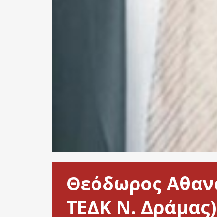
Θεόδωρος Αθανα
ΤΕΔΚ Ν. Δράμας)