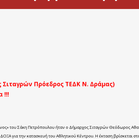
 Σιταγρών Πρόεδρος ΤΕΔΚ Ν. Δράμας)
!!!
ένος» του Σάκη Πετρόπουλου ήταν ο Δήμαρχος Σιταγρών Θεόδωρος Αθα
 ΔΟΞΑ για την κατασκευή του Αθλητικού Κέντρου.
Η έκταση βρίσκεται σ