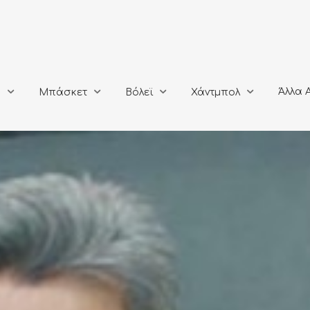
Άλλα Αθλή
Μπάσκετ
Βόλεϊ
Χάντμπολ
Άλλα 
ο
Μπάσκετ
Βόλεϊ
Χάντμπολ