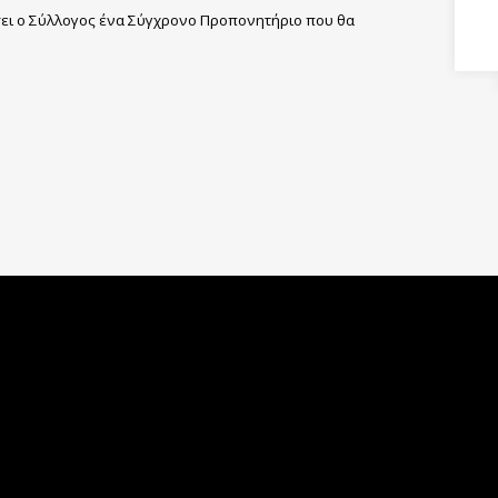
σει ο Σύλλογος ένα Σύγχρονο Προπονητήριο που θα