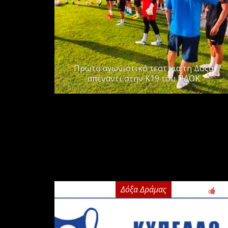
Πρώτο αγωνιστικό τεστ για τη Δόξα
απέναντι στην Κ19 του ΠΑΟΚ
Δόξα Δράμας
2