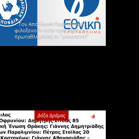
Τον Απόλλωνα Παραλιμνίου
φιλοξενούν στην πρεμιέρα του
πρωταθλήματος οι “μαυραετοί”
Δόξα Δράμας
3