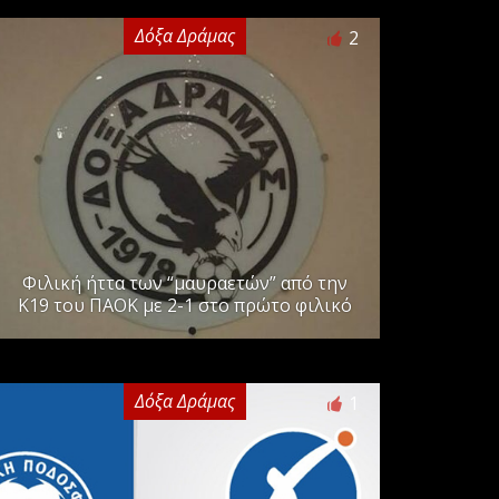
Δόξα Δράμας
2
Φιλική ήττα των “μαυραετών” από την
Κ19 του ΠΑΟΚ με 2-1 στο πρώτο φιλικό
Δόξα Δράμας
1