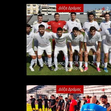
Δόξα Δράμας
2
Δόξα Δράμας – ΠΑΟΚ Κ19 1-2: Το
φωτορεπορτάζ
Δόξα Δράμας
2