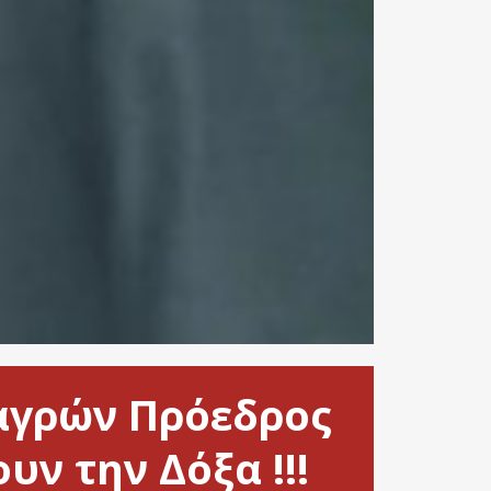
αγρών Πρόεδρος
υν την Δόξα !!!