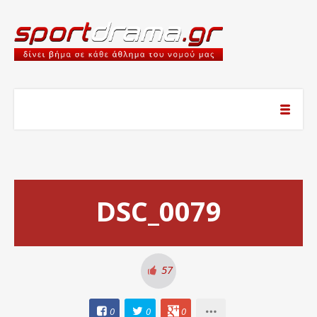
DSC_0079
57
0
0
0