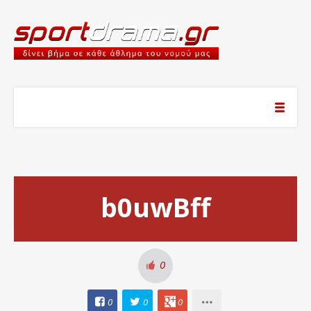
b0uwBff
0
0
0
0