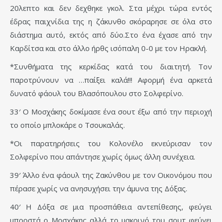
20λεπτο και δεν δεχθηκε γκολ. Στα μέχρι τώρα εντός
έδρας παιχνίδια της η ζάκυνθο σκόραρησε σε όλα στο
διάστημα αυτό, εκτός από δύο.Στο ένα έχασε από την
Καρδίτσα και στο άλλο ήρθς ισόπαλη 0-0 με τον Ηρακλή.
*Συνθήματα της κερκίδας κατά του διαιτητή. Τον
παροτρύνουν να …παίξει καλά!!! Αφορμή ένα αρκετά
δυνατό φάουλ του Βλασόπουλου στο Σολφερίνο.
33′ Ο Μοσχάκης δοκίμασε ένα σουτ έξω από την περιοχή
το οποίο μπλοκάρε ο Τσουκαλάς.
*Οι παρατηρήσεις του Κολονέλο εκνεύρισαν τον
Σολφερίνο που απάντησε χωρίς όμως άλλη συνέχεια.
39′ Άλλο ένα φάουλ της Ζακύνθου με τον Οικονόμου που
πέρασε χωρίς να ανησυχήσει την άμυνα της Δόξας.
40′ Η Δόξα σε μια προσπάθεια αντεπίθεσης, φεύγει
μπροστά ο Μοσχάκης αλλά το μακρινό του σουτ φεύγει