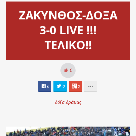
ΖΑΚΥΝΘΟΣ-ΔΟΞΑ
3-0 LIVE !!!
ΤΕΛΙΚΟ!!
0
0
0
0
Δόξα Δράμας