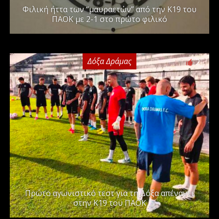
Φιλική ήττα των “μαυραετών” από την Κ19 του
ΠΑΟΚ με 2-1 στο πρώτο φιλικό
Δόξα Δράμας
2
Πρώτο αγωνιστικό τεστ για τη Δόξα απέναντι
στην Κ19 του ΠΑΟΚ