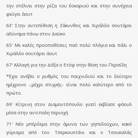
την στέλνει στην ρίζα του δοκαριού και στην συνέχεια
φεύγει άουτ
63′ Στην αντεπίθεση η Ζάκυνθος και Χιράλδο σουτάρει
αδύναμα πάνω στον Δαύκο
65′ Με καλές προϋποθέσεις παό πολύ πλάγια και πάλι ο
Χιράλδο σουτάρει άουτ
67′ Αλλαγή για την Δόξα ο Ετόφ στην θέση του Περσίδη
*Έχει ανέβει ο ρυθμός του παιχνιδιού και το δεύτερο
ημίχρονο -,μέχρι στιγμής- είναι πολύ καλύτερο από το
πρώτο.
69′ Κίτρινη στον Διαμαντόπουλο γιατί εκβίασε φάουλ
μέσα στην αντιπαλη περιοχή
71′ Νέο μπέρδεμα στην άμυνα των γηπεδούχων, κακό
γύρισμα από τον Τσερκουετάνι και ο Τσουκαλάς