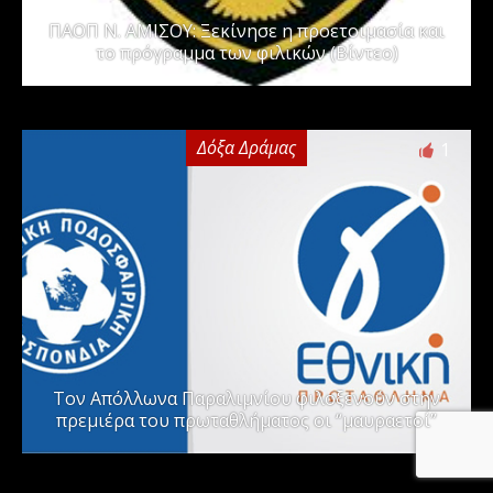
ΠΑΟΠ Ν. ΑΜΙΣΟΥ: Ξεκίνησε η προετοιμασία και
το πρόγραμμα των φιλικών (Βίντεο)
Δόξα Δράμας
1
Τον Απόλλωνα Παραλιμνίου φιλοξενούν στην
πρεμιέρα του πρωταθλήματος οι “μαυραετοί”