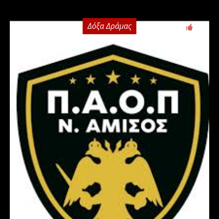
Δόξα Δράμας
0