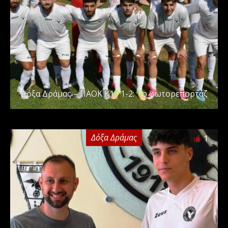
Δόξα Δράμας – ΠΑΟΚ Κ19 1-2: Το φωτορεπορτάζ
Δόξα Δράμας
1