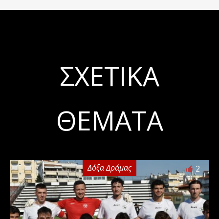
ΣΧΕΤΙΚΆ
ΘΈΜΑΤΑ
Δόξα Δράμας
2