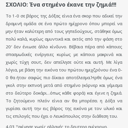
ΣΧΟΛΙΟ: Ένα στημένο έκανε την ζημιά!!!
Το 1-0 σε βάρος της Δόξας είνια ένα σκορ που αδικεί την
δραμινή ομάδα σε ένα πρώτο ημίχρονο όπου μπορεί να
μην ήταν καλύτερη από τους γηπεδούχους, στάθηκε όμως
πολύ καλά, κυρίως αμυντικά και εκτός από την φάση στο
20′ δεν ένιωσε άλλο κίνδυνο. Βέβαια πέρα από κάποιες
σπασμωδικές ενέργειες κυρίως με κάποια μακρινά και
χωρίς τύχη σουτ, δεν απείλησε ούτε και αυτή. Με λίγα
λόγια, με βάση την εικόνα του πρώτου ημιχζρόνου ένα 0-
0 θα ήταν σαφώς πιο δίκαιο αποτέλεσμα.Ήρθε όμως ένα
γκολ στην εκπνοή μετά από στημένο (κόρνερ και γέμισμα
στο δεύτερο δοκάρι…όπως κάθε φορά) και έγινε η ζημιά.
Το ζητούμενο πλεόν είνια αν θα μπορέσει η Δόξα να
γυρίσει αυτή την εις βάρος της εικόνα με τον υλικό και
τις επιλογές που έχει ο Λευκόπουλος στην διάθεση του.
4,03 Ξεκίνησε χωρίς αλλαγές το δευτερο ημίχρονο.