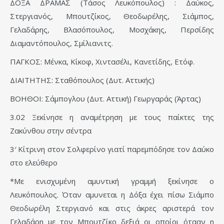
ΔΟΞΑ ΔΡΑΜΑΣ (Τάσος Λευκόπουλος) : Δαύκος,
Στεργιανός, Μπουτζίκος, Θεοδωρέλης, Σιάμπος,
Γελαδάρης, Βλασόπουλος, Μοσχάκης, Περσίδης
Διαμαντόπουλος, Σμίλιανιτς.
ΠΑΓΚΟΣ: Μένκα, Κίκοφ, Χιντασέλι, Κανετίδης, Ετόφ.
ΔΙΑΙΤΗΤΗΣ: Σταθόπουλος (Δυτ. Αττικής)
ΒΟΗΘΟΙ: Σάμπογλου (Δυτ. Αττική) Γεωργαράς (Άρτας)
3.02 Ξεκίνησε η αναμέτρηση με τους παίκτες της
Ζακύνθου στην σέντρα
3′ Κίτρινη στον Σολφερίνο γιατί παρεμπόδησε τον Δαύκο
στο ελεύθερο
*Με ενισχυμένη αμυντική γραμμή ξεκίνησε ο
Λευκόπουλος. Όταν αμυνεται η Δόξα έχει πίσω Σιάμπο
Θεοδωρέλη Στεργιανό και στις άκρες αριστερά τον
Γελαδάρη με τον Μπουτζίκο δεξιά οι οποίοι ότααν η