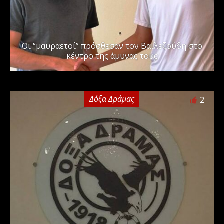
Οι “μαυραετοί” πρόσθεσαν τον Βαϊλεζούδη στο
κέντρο της άμυνας τους
Δόξα Δράμας
2