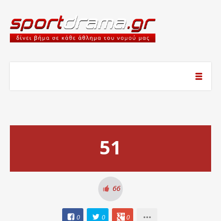
51
66
0
0
0