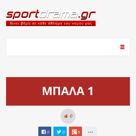
MΠΑΛΑ 1
0
0
0
0