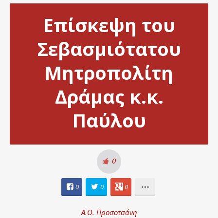
Επίσκεψη του
Σεβασμιότατου
Μητροπολίτη
Δράμας κ.κ.
Παύλου
0
0
0
0
Α.Ο. Προσοτσάνη