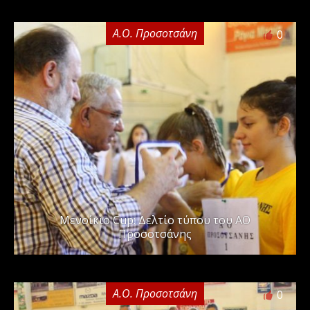
Α.Ο. Προσοτσάνη
0
Μενοίκιο Cup: Δελτίο τύπου του ΑΟ
Προσοτσάνης
Α.Ο. Προσοτσάνη
0