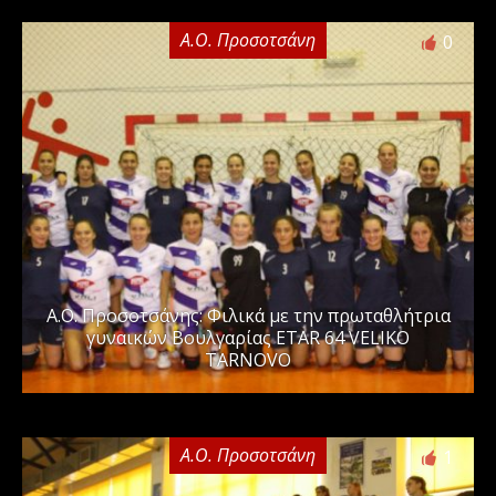
Α.Ο. Προσοτσάνη
0
Α.Ο. Προσοτσάνης: Φιλικά με την πρωταθλήτρια
γυναικών Βουλγαρίας ETAR 64 VELIKO
TARNOVO
Α.Ο. Προσοτσάνη
1