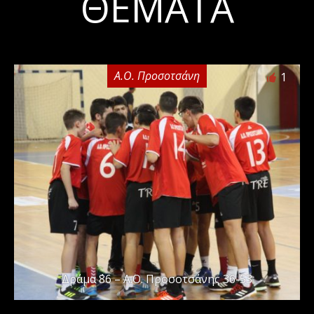
ΘΈΜΑΤΑ
Α.Ο. Προσοτσάνη
1
Δράμα ΄86 – Α.Ο. Προσοτσάνης 36-53