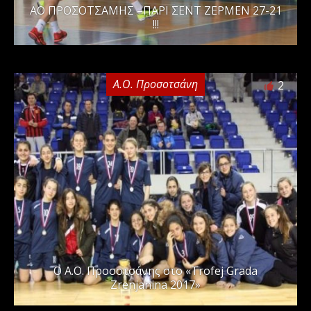
ΑΟ ΠΡΟΣΟΤΣΑΜΗΣ –ΠΑΡΙ ΣΕΝΤ ΖΕΡΜΕΝ 27-21
!!!
Α.Ο. Προσοτσάνη
2
O A.O. Προσοτσάνης στο «Trofej Grada
Zrenjanina 2017»