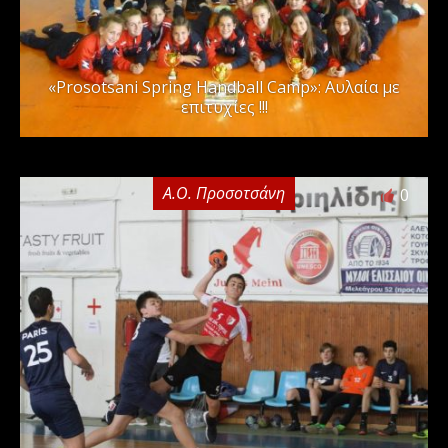
«Prosotsani Spring Handball Camp»: Αυλαία με
επιτυχίες !!!
Α.Ο. Προσοτσάνη
0