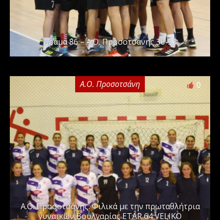
Δράμα ΄86 – Α.Ο. Προσοτσάνης 36-53
Α.Ο. Προσοτσάνη
0
Α.Ο. Προσοτσάνης: Φιλικά με την πρωταθλήτρια
γυναικών Βουλγαρίας ETAR 64 VELIKO