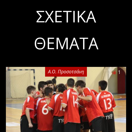
ΣΧΕΤΙΚΆ
ΘΈΜΑΤΑ
Α.Ο. Προσοτσάνη
1