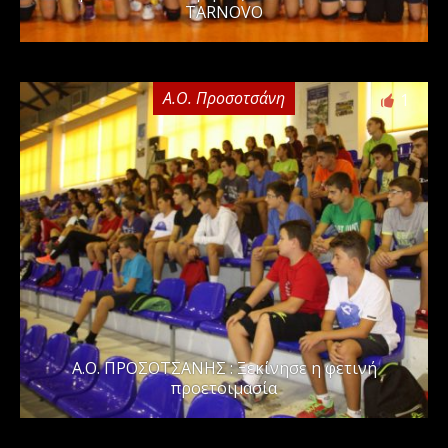
TARNOVO
Α.Ο. Προσοτσάνη
1
Α.Ο. ΠΡΟΣΟΤΣΑΝΗΣ : Ξεκίνησε η φετινή
προετοιμασία