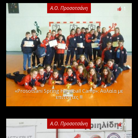
Α.Ο. Προσοτσάνη
1
«Prosotsani Spring Handball Camp»: Αυλαία με
επιτυχίες !!!
Α.Ο. Προσοτσάνη
0