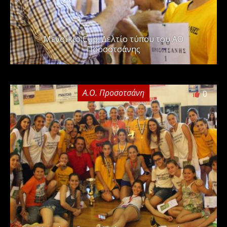
Μενοίκιο Cup: Δελτίο τύπου του ΑΟ
Προσοτσάνης
Α.Ο. Προσοτσάνη
0