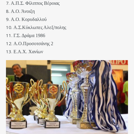
Α.Π.Σ. Φίλιππος Βέροιας
Α.Ο. Άνοιξη
Α.Ο. Κορυδαλλού
Α.Σ.Κύκλωπες Αλεξ/πολης
Γ.Σ. Δράμα 1986
Α.Ο.Προσοτσάνης 2
Ε.Α.Χ. Χανίων