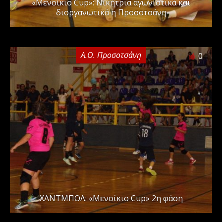
«Μενοίκιο Cup»: Νικήτρια αγωνιστικά και
διοργανωτικά η Προσοτσάνη
Α.Ο. Προσοτσάνη
0
ΧΑΝΤΜΠΟΛ: «Μενοίκιο Cup» 2η φάση