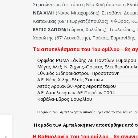
Σημειώνεται, ότι τόσο η Νέα Χιλή όσο και η Ελπ
ΝΕΑ
ΧΙΛΗ
(Νίκος Μπαχαρίδης): Σιτοβάνι, Δουμπ
Καπανίκας (68′ Γεωργατζόπουλος), Φλώρος, Κω
ΕΛΠΙΣ
ΣΑΠΩΝ
(Γιώργος Χαλκίδης): Τουλακίδης,
Χασιώτης (67′ Λευκοβίτης), Τσέκος, Σαριανίδης.
Τα αποτελέσματα του 1ου ομίλου – 8η α
Ορφέας PUMA Ξάνθης-ΑΕ Ποντίων Ευμοίρου
Μέγας Αλεξ. Ν. Ζίχνης-Ορφέας Ελευθερούπολ
Εθνικός Σιδηροκάστρου-Προσοτσάνη
Α.Ε. Νέας Χιλής-Ελπίς Σαππών
Αετός Αρριανών-Αρης Ακροπόταμου
Α.Ε. Αμπελοκήπων-ΑΕ Πιερέων 2004
Καβάλα-Εβρος Σουφλίου
Η ομάδα των Αμπελοκήπων αποσύρθηκε από το πρωτάθλημα
Η ομάδα των Αμπελοκήπων αποσύρθηκε από 
Η βαθμολογία του 1ου ομίλου – 8η αγωνι