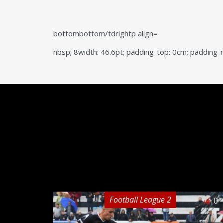
bottombottom/tdrightp align=
nbsp; 8width: 46.6pt; padding-top: 0cm; padding-ri
Football League 2
0