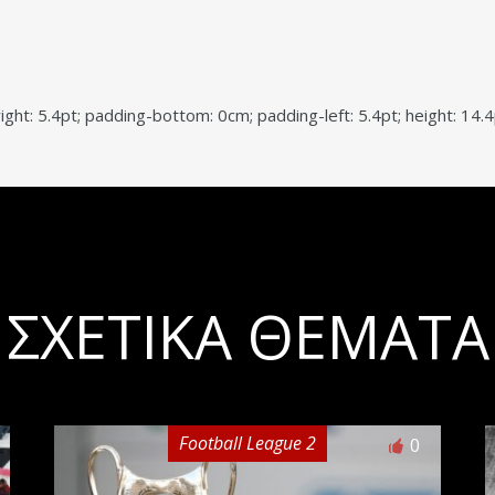
ght: 5.4pt; padding-bottom: 0cm; padding-left: 5.4pt; height: 14.4
ΣΧΕΤΙΚΆ ΘΈΜΑΤΑ
Football League 2
0