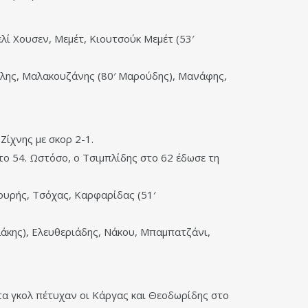
λί Χουσεν, Μεμέτ, Κιουτσούκ Μεμέτ (53′
ύλης, Μαλακουζάνης (80′ Μαρούδης), Μανάφης,
ίχνης με σκορ 2-1.
το 54. Ωστόσο, ο Τσιμπλίδης στο 62 έδωσε τη
ουρής, Τσόχας, Καρφαρίδας (51′
άκης), Ελευθεριάδης, Νάκου, Μπαμπατζάνι,
τα γκολ πέτυχαν οι Κάργας και Θεοδωρίδης στο