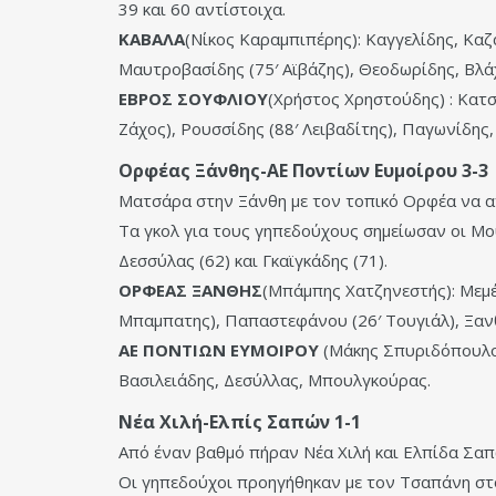
39 και 60 αντίστοιχα.
ΚΑΒΑΛΑ
(Νίκος Καραμπιπέρης): Καγγελίδης, Κα
Μαυτροβασίδης (75′ Αϊβάζης), Θεοδωρίδης, Βλά
ΕΒΡΟΣ
ΣΟΥΦΛΙΟΥ
(Χρήστος Χρηστούδης) : Κατσ
Ζάχος), Ρουσσίδης (88′ Λειβαδίτης), Παγωνίδης
Ορφέας Ξάνθης-ΑΕ Ποντίων Ευμοίρου 3-3
Ματσάρα στην Ξάνθη με τον τοπικό Ορφέα να αν
Τα γκολ για τους γηπεδούχους σημείωσαν οι Μου
Δεσσύλας (62) και Γκαϊγκάδης (71).
ΟΡΦΕΑΣ
ΞΑΝΘΗΣ
(Μπάμπης Χατζηνεστής): Μεμέ
Μπαμπατης), Παπαστεφάνου (26′ Τουγιάλ), Ξα
ΑΕ
ΠΟΝΤΙΩΝ
ΕΥΜΟΙΡΟΥ
(Μάκης Σπυριδόπουλος)
Βασιλειάδης, Δεσύλλας, Μπουλγκούρας.
Νέα Χιλή-Ελπίς Σαπών 1-1
Από έναν βαθμό πήραν Νέα Χιλή και Ελπίδα Σαπώ
Οι γηπεδούχοι προηγήθηκαν με τον Τσαπάνη στο 2