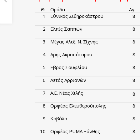
Θ.
Ομάδα
Αγ.
1
Εθνικός Σιδηροκάστρου
8
2
Ελπίς Σαππών
8
3
Μέγας Αλεξ. Ν. Ζίχνης
8
4
Αρης Ακροπόταμου
8
5
Εβρος Σουφλίου
8
6
Αετός Αρριανών
8
7
Α.Ε. Νέας Χιλής
8
8
Ορφέας Ελευθερούπολης
8
9
Καβάλα
8
10
Ορφέας PUMA Ξάνθης
8