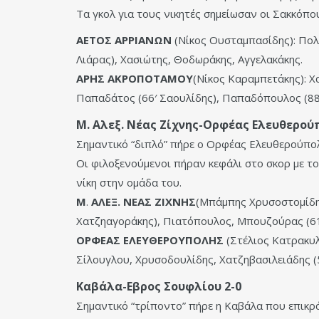
Τα γκολ για τους νικητές σημείωσαν οι Σακκόπου
ΑΕΤΟΣ
ΑΡΡΙΑΝΩΝ
(Νίκος Ουσταμπασίδης): Πολυ
Λιάρας), Χασιώτης, Θοδωράκης, Αγγελακάκης.
ΑΡΗΣ
ΑΚΡΟΠΟΤΑΜΟΥ
(Νίκος Καραμπετάκης): 
Παπαδάτος (66′ Σαουλίδης), Παπαδόπουλος (88
Μ. Αλεξ. Νέας Ζίχνης-Ορφέας Ελευθερού
Σημαντικό “διπλό” πήρε ο Ορφέας Ελευθερούπολ
Οι φιλοξενούμενοι πήραν κεφάλι στο σκορ με το
νίκη στην ομάδα του.
Μ
.
ΑΛΕΞ.
ΝΕΑΣ
ΖΙΧΝΗΣ
(Μπάμπης Χρυσοστομίδης
Χατζηαγοράκης), Πιατόπουλος, Μπουζούρας (61
ΟΡΦΕΑΣ
ΕΛΕΥΘΕΡΟΥΠΟΛΗΣ
(Στέλιος Κατρακυλ
Σίλουγλου, Χρυσοδουλίδης, Χατζηβασιλειάδης (5
Καβάλα-
Εβρος
Σουφλίου 2-0
Σημαντικό “τρίποντο” πήρε η Καβάλα που επικρ