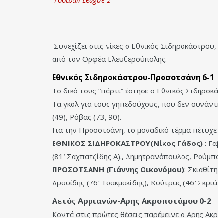
Football League 2
Συνεχίζει στις νίκες ο Εθνικός Σιδηροκάστρου
από τον Ορφέα Ελευθερούπολης.
Εθνικός Σιδηροκάστρου-Προσοτσάνη 6-1
Το δικό τους “πάρτι” έστησε ο Εθνικός Σιδηροκ
Τα γκολ για τους γηπεδούχους, που δεν συνάντ
(49), Ρόβας (73, 90).
Για την Προσοτσάνη, το μοναδικό τέρμα πέτυχε
ΕΘΝΙΚΟΣ ΣΙΔΗΡΟΚΑΣΤΡΟΥ(Νίκος Γάδος)
: Γα
(81′ Σαχπατζίδης Α)., Δημητρανόπουλος, Ρούμπο
ΠΡΟΣΟΤΣΑΝΗ
(Γιάννης Οικονόμου)
: Σκιαθίτ
Δροσίδης (76′ Τσακμακίδης), Κούτρας (46′ Σκρι
Αετός Αρριανών-Αρης Ακροποτάμου 0-2
Κοντά στις πρώτες θέσεις παρέμεινε ο Αρης Ακρ