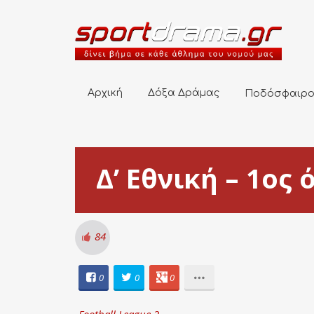
Αρχική
Δόξα Δράμας
Ποδόσφαιρο
Αρχική
Δόξα Δράμας
Ποδόσφαιρ
Δ’ Εθνική – 1ος 
84
0
0
0