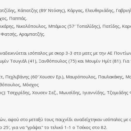
ζατζίδης, Κάπατζης (89′ Ντόσης), Κάργας, Ελευθεριάδης, Γαβρ
χος, Παππάς.
ικάρης, Νικολόπουλος, Μπάμιος (57′ Τοπαλίδης), Πατίδης, Κα
, Φατσής, Αραμπατζής.
αδεικνύεται ισόπαλος με σκορ 3-3 στο ματς με την ΑΕ Ποντίω
μίν Τουγιάλ (41), Ξανθόπουλος (75) και Μουμίν Ημίτ (81). Για
τ, Πεχλιβάνης (60′ Χουσεν Ερ.), Μαυρόπουλος, Παυλακάκης, Μο
νθόπουλος, Μόσχος
: Τσεχιρίδης, Χουσεν Σεζ., Μωυσίδης, Ιγιαννίδης, Τζομιάδης 
ν, αφού στο μεταξύ τους παιχνίδι αναδείχτηκαν ισόπαλες με σ
5′, για να “γράψει” το τελικό 1-1 ο Τσέκος στο 82.