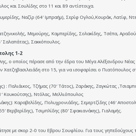
λος και Σουλίδης στο 11 και 89 αντίστοιχα.
μερίδης, Ναζίρ (64′ Ιμπραήμ), Σερίφ Ογλού,Κουράκ, Λατίφ, Ντε
Χατζηνικολής, Μεμούρης, Καμπερίδης, Σολακίδης, Τσέπα, Αραδο
′ Σαλαπάτας), Σακκόπουλος.
πολης 1-2
ης, ο οποίος πέρασε από την έδρα του Μέγα Αλέξανδρου Νέας Ζ
ν Χατζηβασιλειάδη στο 15, για να ισοφαρίσει ο Πιατόπουλος σ
) : Παλιάικος, Τζήμας (70′ Τάτος), Ζαράκης, Ζαγκώτας ,Τσιαμπ
′ Κουκούτσης), Ντόλας, Μελλιόπουλος
άκης): Καραβελίδης, Πολυχρονιάδης, Σεμερτζίδης (46′ Αποστολ
5′ Βερβερίδης), Τσιμπλίδης (80′ Σφακιανάκης), Γιαλαμής.
άτησε με σκορ 2-0 του Εβρου Σουφλίου. Για τους γηπεδούχους 