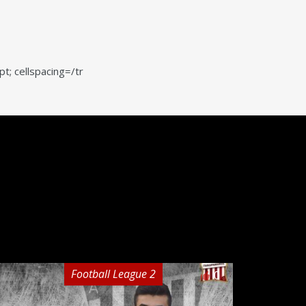
pt; cellspacing=/tr
Football League 2
0