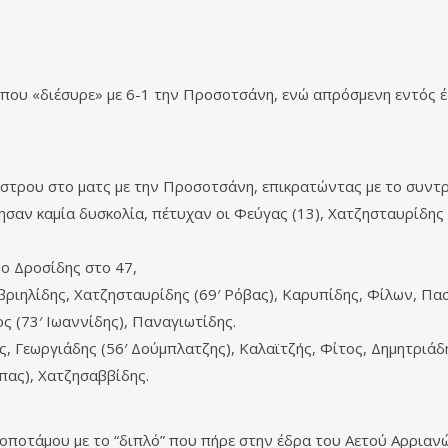
, που «διέσυρε» με 6-1 την Προσοτσάνη, ενώ απρόσμενη εντός 
άστρου στο ματς με την Προσοτσάνη, επικρατώντας με το συντρ
ησαν καμία δυσκολία, πέτυχαν οι Φεύγας (13), Χατζησταυρίδης
 ο Δροσίδης στο 47,
βριηλίδης, Χατζησταυρίδης (69′ Ρόβας), Καρυπίδης, Φίλων, Πα
ς (73′ Ιωαννίδης), Παναγιωτίδης.
ης, Γεωργιάδης (56′ Δούμπλατζης), Καλαϊτζής, Φίτος, Δημητρι
άπας), Χατζησαββίδης.
οποτάμου με το “διπλό” που πήρε στην έδρα του Αετού Αρριανώ