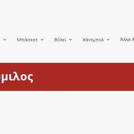
Άλλα Αθλή
Μπάσκετ
Βόλεϊ
Χάντμπολ
Άλλα 
ο
Μπάσκετ
Βόλεϊ
Χάντμπολ
όμιλος