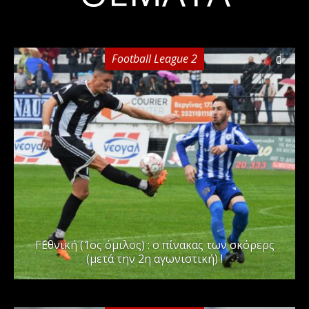
Football League 2
0
Γ΄Εθνική (1ος όμιλος) : ο πίνακας των σκόρερς
(μετά την 2η αγωνιστική) !