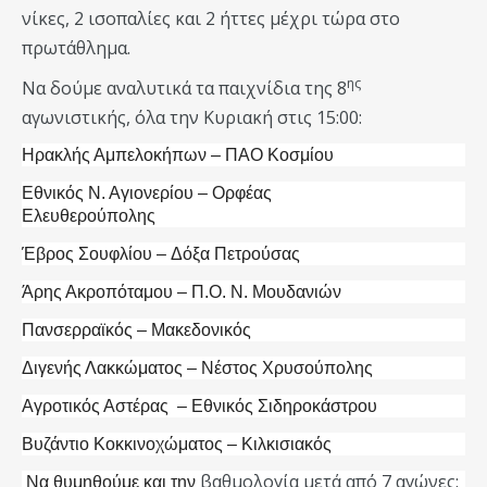
νίκες, 2 ισοπαλίες και 2 ήττες μέχρι τώρα στο
πρωτάθλημα.
ης
Να δούμε αναλυτικά τα παιχνίδια της 8
αγωνιστικής, όλα την Κυριακή στις 15:00:
Ηρακλής Αμπελοκήπων – ΠΑΟ Κοσμίου
Εθνικός Ν. Αγιονερίου – Ορφέας
Ελευθερούπολης
Έβρος Σουφλίου – Δόξα Πετρούσας
Άρης Ακροπόταμου – Π.Ο. Ν. Μουδανιών
Πανσερραϊκός – Μακεδονικός
Διγενής Λακκώματος – Νέστος Χρυσούπολης
Αγροτικός Αστέρας – Εθνικός Σιδηροκάστρου
Βυζάντιο Κοκκινοχώματος – Κιλκισιακός
βαθμολογία μετά από 7 αγώνες:
Να θυμηθούμε και την