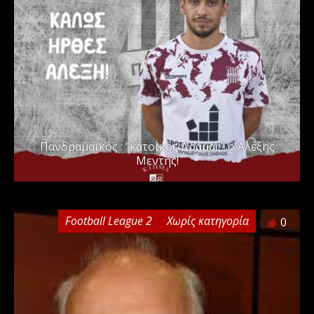
Πανδραμαϊκός : ”κάτοικος Δράμας” ο Αλέξης
Μεντής!
Football League 2
Χωρίς κατηγορία
0