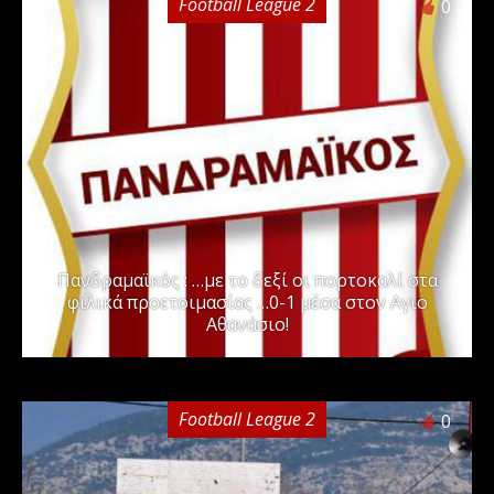
Football League 2
0
Πανδραμαϊκός : …με το δεξί οι πορτοκαλί στα
φιλικά προετοιμασίας …0-1 μέσα στον Αγιο
Αθανάσιο!
Football League 2
0