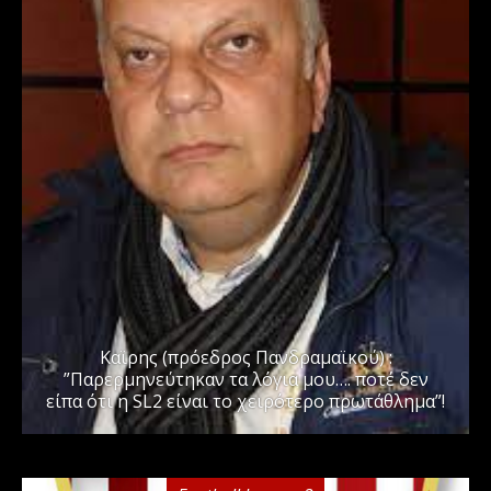
Καϊρης (πρόεδρος Πανδραμαϊκού) :
”Παρερμηνεύτηκαν τα λόγια μου…. ποτέ δεν
είπα ότι η SL2 είναι το χειρότερο πρωτάθλημα”!