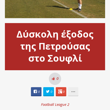
Δύσκολη έξοδος
της Πετρούσας
στο Σουφλί
0
0
0
0
Football League 2