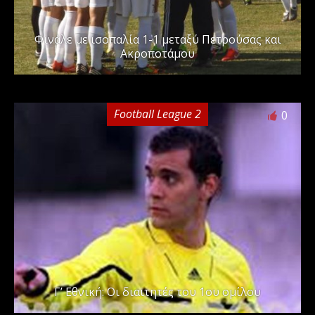
Φινάλε με ισοπαλία 1-1 μεταξύ Πετρούσας και
Ακροποτάμου
Football League 2
0
Γ’ Εθνική: Οι διαιτητές του 1ου ομίλου