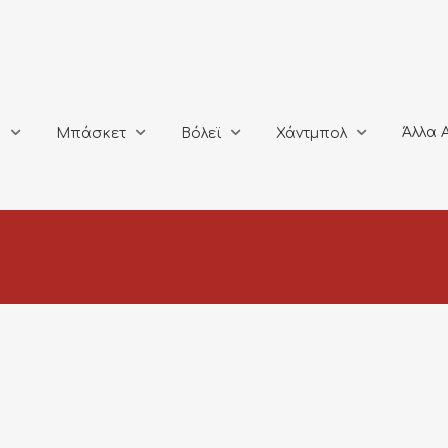
Άλλα Αθλή
Μπάσκετ
Βόλεϊ
Χάντμπολ
Άλλα 
ο
Μπάσκετ
Βόλεϊ
Χάντμπολ