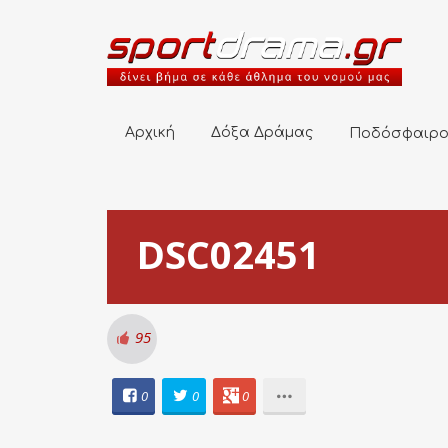
Αρχική
Δόξα Δράμας
Ποδόσφαιρο
Αρχική
Δόξα Δράμας
Ποδόσφαιρ
DSC02451
95
0
0
0