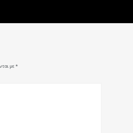
νται με
*