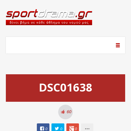
DSC01638
60
0
0
0