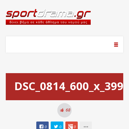
DSC_0814_600_x_399
68
0
0
0