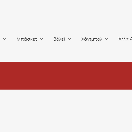
Άλλα Αθλή
Μπάσκετ
Βόλεϊ
Χάντμπολ
Άλλα 
ο
Μπάσκετ
Βόλεϊ
Χάντμπολ