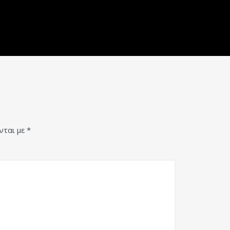
νται με
*