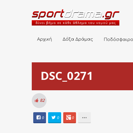
Αρχική
Δόξα Δράμας
Ποδόσφαιρο
Αρχική
Δόξα Δράμας
Ποδόσφαιρ
DSC_0271
82
0
0
0