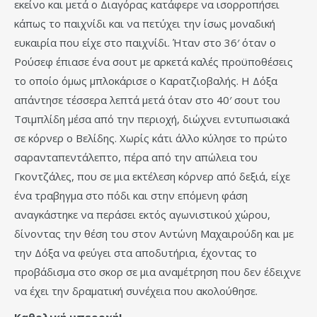
εκείνο και μετά ο Διαγόρας κατάφερε να ισορροπήσει
κάπως το παιχνίδι και να πετύχει την ίσως μοναδική
ευκαιρία που είχε στο παιχνίδι. Ήταν στο 36′ όταν ο
Ρούσεφ έπιασε ένα σουτ με αρκετά καλές προϋποθέσεις
το οποίο όμως μπλοκάρισε ο Καρατζιοβαλής. Η Δόξα
απάντησε τέσσερα λεπτά μετά όταν στο 40′ σουτ του
Τσιμπλίδη μέσα από την περιοχή, διώχνει εντυπωσιακά
σε κόρνερ ο Βελίδης. Χωρίς κάτι άλλο κύλησε το πρώτο
σαρανταπεντάλεπτο, πέρα από την απώλεια του
Γκοντζάλες, που σε μια εκτέλεση κόρνερ από δεξιά, είχε
ένα τραβηγμα στο πόδι και στην επόμενη φάση
αναγκάστηκε να περάσει εκτός αγωνιστικού χώρου,
δίνοντας την θέση του στον Αντώνη Μαχαιρούδη και με
την Δόξα να φεύγει στα αποδυτήρια, έχοντας το
προβάδισμα στο σκορ σε μια αναμέτρηση που δεν έδειχνε
να έχει την δραματική συνέχεια που ακολούθησε.