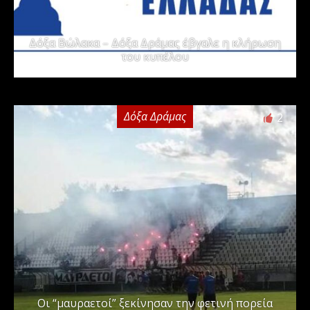
Δόξα Βώλακα – Δόξα Δράμας έβγαλε η κλήρωση
του κυπέλου
Δόξα Δράμας
2
Οι “μαυραετοί” ξεκίνησαν την φετινή πορεία