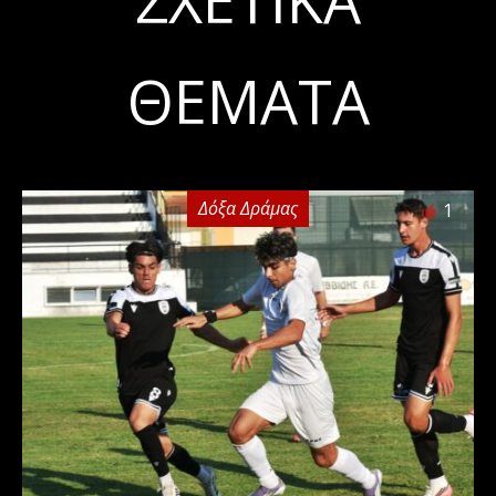
ΣΧΕΤΙΚΆ
ΘΈΜΑΤΑ
Δόξα Δράμας
1