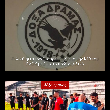
Φιλική ήττα των “μαυραετών” από την Κ19 του
ΠΑΟΚ με 2-1 στο πρώτο φιλικό
Δόξα Δράμας
2