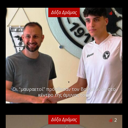
Δόξα Δράμας
1
Οι “μαυραετοί” πρόσθεσαν τον Βαϊλεζούδη στο
κέντρο της άμυνας τους
Δόξα Δράμας
2