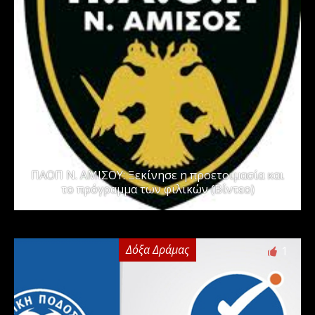
ΠΑΟΠ Ν. ΑΜΙΣΟΥ: Ξεκίνησε η προετοιμασία και
το πρόγραμμα των φιλικών (Βίντεο)
Δόξα Δράμας
1