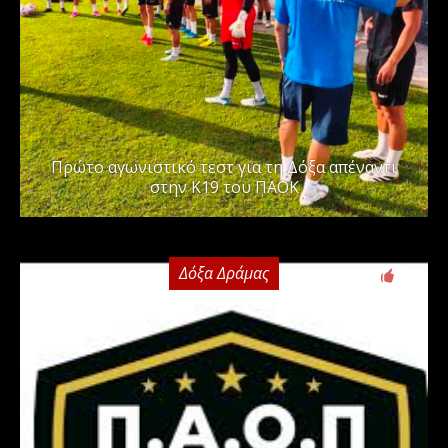
Πρώτο αγωνιστικό τεστ για τη Δόξα απέναντι
στην Κ19 του ΠΑΟΚ
Δόξα Δράμας
0