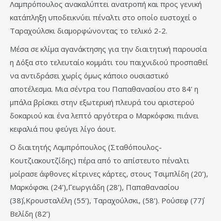
Λαμπρόπουλος ανακαλύπτει ανατροπή και προς γενική
κατάπληξη υποδεικνύει πέναλτι στο οποίο ευστοχεί ο
Ταραχούλσκι διαμορφώνοντας το τελικό 2-2.
Μέσα σε κλίμα αγανάκτησης για την διαιτητική παρουσία
η Δόξα στο τελευταίο κομμάτι του παιχνιδιού προσπαθεί
να αντιδράσει χωρίς όμως κάποιο ουσιαστικό
αποτέλεσμα. Μια σέντρα του Παπαθανασίου στο 84’ η
μπάλα βρίσκει στην εξωτερική πλευρά του αριστερού
δοκαριού και ένα λεπτό αργότερα ο Μαρκόφσκι πιάνει
κεφαλιά που φεύγει λίγο άουτ.
Ο διαιτητής Λαμπρόπουλος (Σταθόπουλος-
Κουτζιακουτζίδης) πέρα από το απίστευτο πέναλτι
μοίρασε άφθονες κίτρινες κάρτες, στους Τσιμπλίδη (20’),
Μαρκόφσκι (24’),Γεωργιάδη (28’), Παπαθανασίου
(38΄),Κρουσταλέλη (55’), Ταραχούλσκι, (58’). Ρούσεφ (77΄)
Βελίδη (82’)