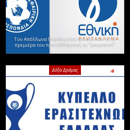
Τον Απόλλωνα Παραλιμνίου φιλοξενούν στην
πρεμιέρα του πρωταθλήματος οι “μαυραετοί”
Δόξα Δράμας
2