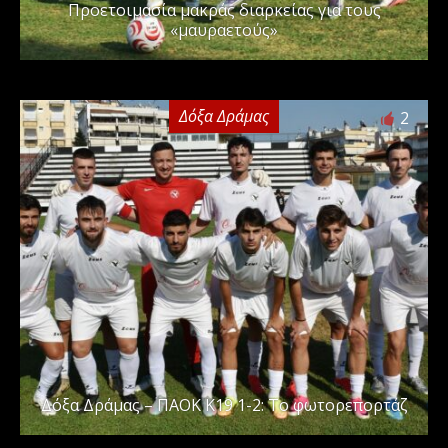
Προετοιμασία μακράς διαρκείας για τους
«μαυραετούς»
Δόξα Δράμας
2
Δόξα Δράμας – ΠΑΟΚ Κ19 1-2: Το φωτορεπορτάζ